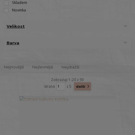
Skladem
Novinka
Velikost
Barva
Nejnovější
Nejlevnější
Nejdražší
Zobrazuji 1-20 z 93
strana
z 5
další