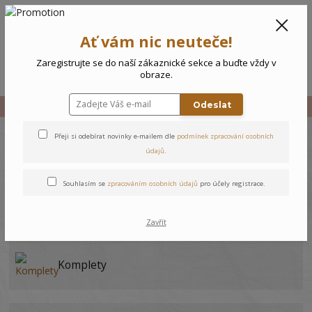
CZK
0
Ať vám nic neuteče!
0 Kč
Zaregistrujte se do naší zákaznické sekce a buďte vždy v
Menu
obraze.
Odeslat
Úvod
Holky
Holky 3–4 roky
Přeji si odebírat novinky e-mailem dle
podmínek zpracování osobních
Holky 3–4 roky
údajů
.
Souhlasím se
zpracováním osobních údajů
pro účely registrace.
Trika
Zavřít
Komplety