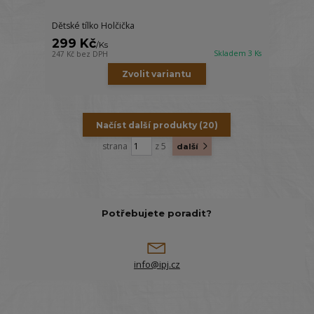
Dětské tílko Holčička
299 Kč
/
Ks
Skladem 3 Ks
247 Kč
bez DPH
Zvolit variantu
Načíst další produkty (20)
strana
z 5
další
Potřebujete poradit?
info@ipj.cz