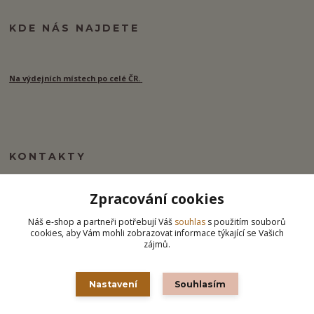
KDE NÁS NAJDETE
Na výdejních místech po celé ČR.
KONTAKTY
Zpracování cookies
info@ipj.cz
Náš e-shop a partneři potřebují Váš
souhlas
s použitím souborů
cookies, aby Vám mohli zobrazovat informace týkající se Vašich
zájmů.
Nastavení
Souhlasím