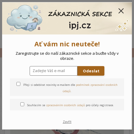
CZK
0
0 Kč
Menu
Ať vám nic neuteče!
Úvod
Vše
Dětské triko Sweet
Zaregistrujte se do naší zákaznické sekce a buďte vždy v
obraze.
Odeslat
Dětské triko Sweet
Přeji si odebírat novinky e-mailem dle
podmínek zpracování osobních
údajů
.
Souhlasím se
zpracováním osobních údajů
pro účely registrace.
Zavřít