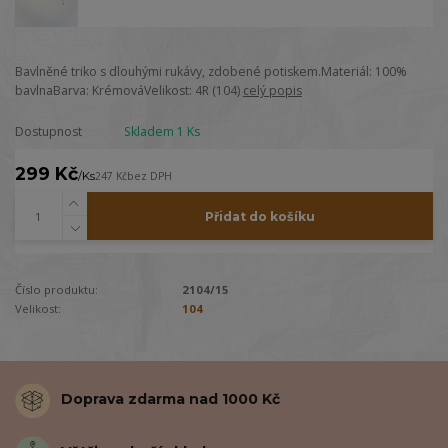
Bavlněné triko s dlouhými rukávy, zdobené potiskem.Materiál: 100%
bavlnaBarva: KrémováVelikost: 4R (104)
celý popis
Dostupnost
Skladem 1 Ks
299 Kč
/
Ks
247 Kč
bez DPH
Přidat do košíku
Číslo produktu:
2104/15
Velikost:
104
Doprava zdarma nad 1000 Kč