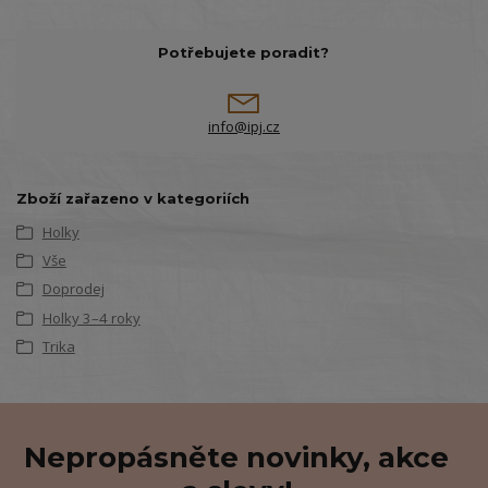
Potřebujete poradit?
info@ipj.cz
Zboží zařazeno v kategoriích
Holky
Vše
Doprodej
Holky 3–4 roky
Trika
Nepropásněte novinky, akce