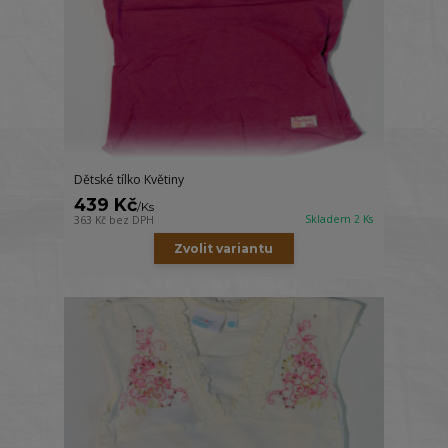
Dětské tílko Květiny
439 Kč
/
Ks
Skladem 2 Ks
363 Kč
bez DPH
Zvolit variantu