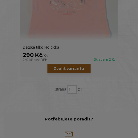
Dětské tílko Holčička
290 Kč
/
Ks
Skladem 2 Ks
240 Kč
bez DPH
Zvolit variantu
strana
z 1
Potřebujete poradit?