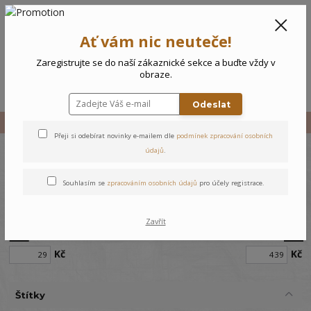
CZK
0
Ať vám nic neuteče!
0 Kč
Zaregistrujte se do naší zákaznické sekce a buďte vždy v
obraze.
Menu
Odeslat
Úvod
Holky
Holky 3–4 roky
Tílka
Přeji si odebírat novinky e-mailem dle
podmínek zpracování osobních
údajů
.
Tílka
Souhlasím se
zpracováním osobních údajů
pro účely registrace.
Cena:
Zavřít
Od
Do
Kč
Kč
Štítky