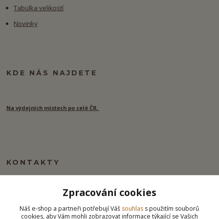
Tabulka velikostí
Novinky
KDE NÁS NAJDETE
Na výdejních místech po celé ČR.
KONTAKTY
Zpracování cookies
info@ipj.cz
Náš e-shop a partneři potřebují Váš
souhlas
s použitím souborů
cookies, aby Vám mohli zobrazovat informace týkající se Vašich