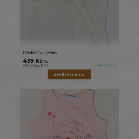
Dětské tílko Květiny
439 Kč
/
Ks
Skladem 2 Ks
363 Kč
bez DPH
Zvolit variantu