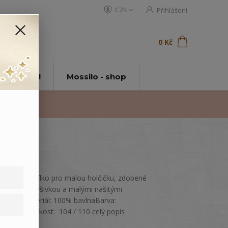
CZK
Přihlášení
0
ks
za
0 Kč
t
tě Mossilo!
Mossilo - shop
Lehké letní tílko pro malou holčičku, zdobené
potiskem, výšivkou a malými našitými
korálky.Materiál: 100% bavlnaBarva:
KrémováVelikost: 104 / 110
celý popis