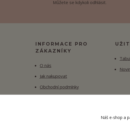
Můžete se kdykoli odhlásit.
INFORMACE PRO
UŽI
ZÁKAZNÍKY
Tabul
O nás
Novi
Jak nakupovat
Obchodní podmínky
Fotogalerie
Kontakty
Náš e-shop a pa