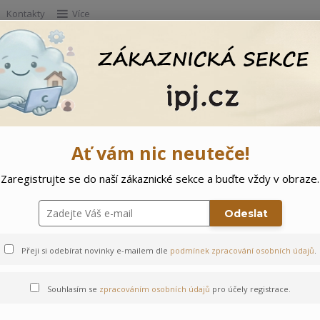
Kontakty
Více
Hleda
e
Doprodej
Ostatní
🌲 Vítejte ve svě
Ať vám nic neuteče!
Zaregistrujte se do naší zákaznické sekce a buďte vždy v obraze.
Odeslat
Přeji si odebírat novinky e-mailem dle
podmínek zpracování osobních údajů
.
Souhlasím se
zpracováním osobních údajů
pro účely registrace.