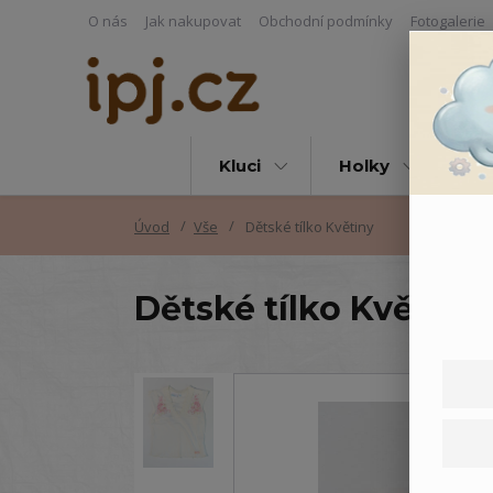
O nás
Jak nakupovat
Obchodní podmínky
Fotogalerie
Kluci
Holky
Vš
Úvod
Vše
Dětské tílko Květiny
Dětské tílko Květiny