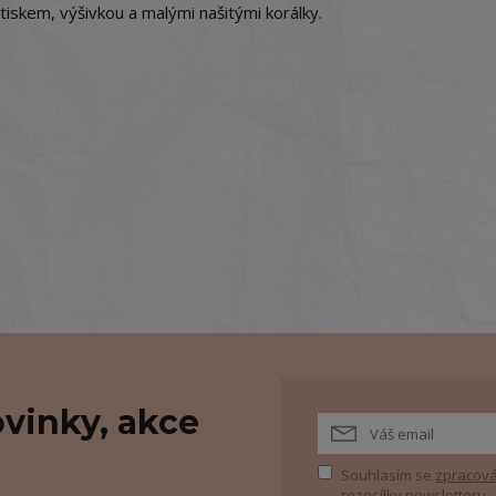
tiskem, výšivkou a malými našitými korálky.
vinky, akce
Souhlasím se
zpracová
rozesílky newsletteru.