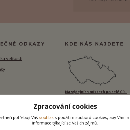
TEČNÉ ODKAZY
KDE NÁS NAJDETE
ka velikostí
nky
Na výdejních místech po celé ČR.
Zpracování cookies
rtneři potřebují Váš
souhlas
s použitím souborů cookies, aby Vám m
informace týkající se Vašich zájmů.