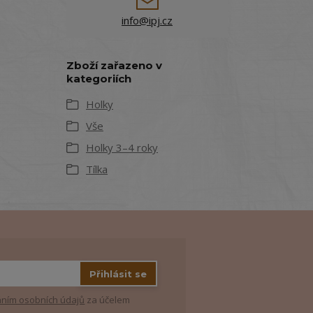
info@ipj.cz
Zboží zařazeno v
kategoriích
Holky
Vše
Holky 3–4 roky
Tílka
Přihlásit se
ním osobních údajů
za účelem