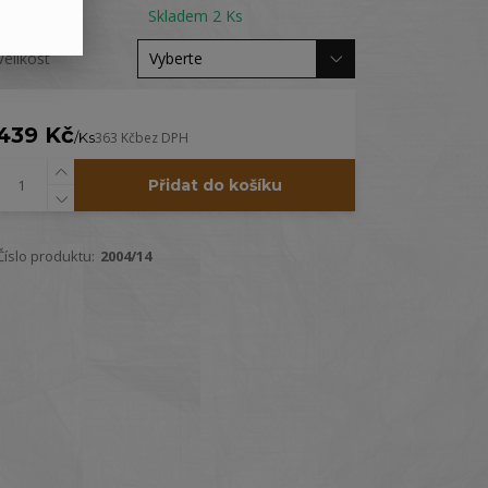
Dostupnost
Skladem 2 Ks
Velikost
439 Kč
/
Ks
363 Kč
bez DPH
Přidat do košíku
Číslo produktu:
2004/14