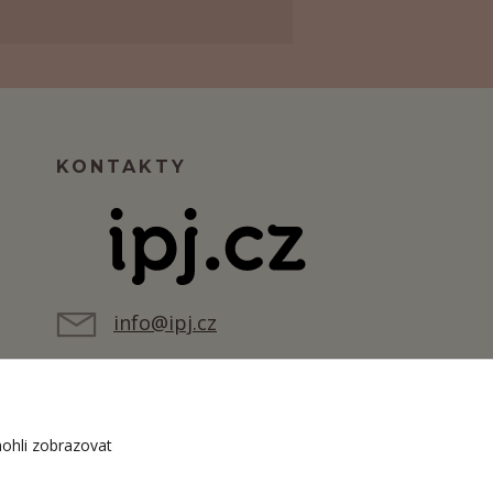
KONTAKTY
info@ipj.cz
ohli zobrazovat