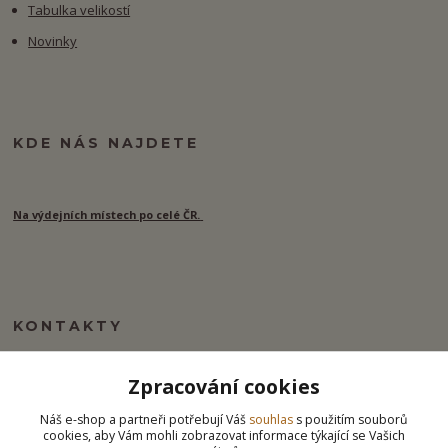
Tabulka velikostí
Novinky
KDE NÁS NAJDETE
Na výdejních místech po celé ČR.
KONTAKTY
Zpracování cookies
info@ipj.cz
Náš e-shop a partneři potřebují Váš
souhlas
s použitím souborů
cookies, aby Vám mohli zobrazovat informace týkající se Vašich