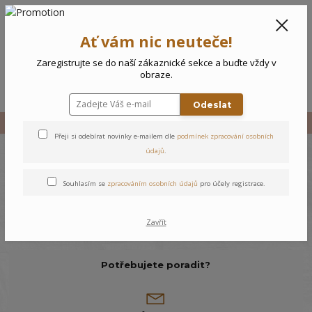
CZK
0
Ať vám nic neuteče!
0 Kč
Zaregistrujte se do naší zákaznické sekce a buďte vždy v
obraze.
Menu
Odeslat
Úvod
Holky
Holky 3–4 roky
Bundy
Přeji si odebírat novinky e-mailem dle
podmínek zpracování osobních
údajů
.
Bundy
Souhlasím se
zpracováním osobních údajů
pro účely registrace.
V této kategorii nebylo nalezeno žádné zboží.
Zavřít
Potřebujete poradit?