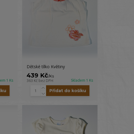
Dětské tílko Květiny
439 Kč
/
Ks
dem 1 Ks
Skladem 1 Ks
363 Kč
bez DPH
íku
Přidat do košíku