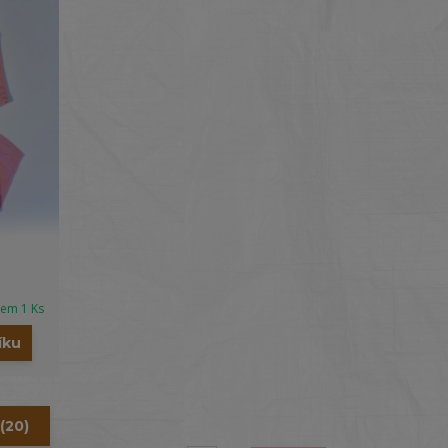
dem 1 Ks
íku
(20)