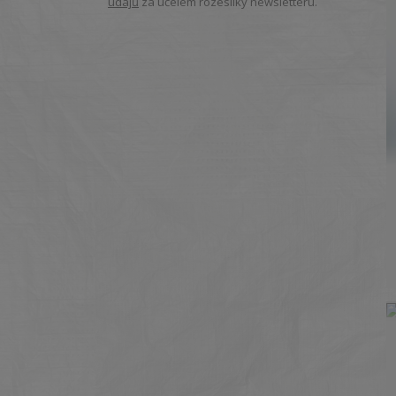
údajů
za účelem rozesílky newsletteru.