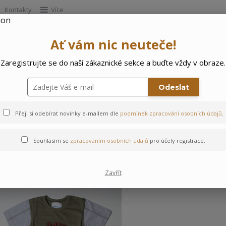
Kontakty
Více
Ať vám nic neuteče!
Hleda
Zaregistrujte se do naší zákaznické sekce a buďte vždy v obraze.
e
Doprodej
Ostatní
🌲 Vítejte ve svě
Odeslat
Přeji si odebírat novinky e-mailem dle
podmínek zpracování osobních údajů
.
Velikost: 98
Souhlasím se
zpracováním osobních údajů
pro účely registrace.
Zavřít