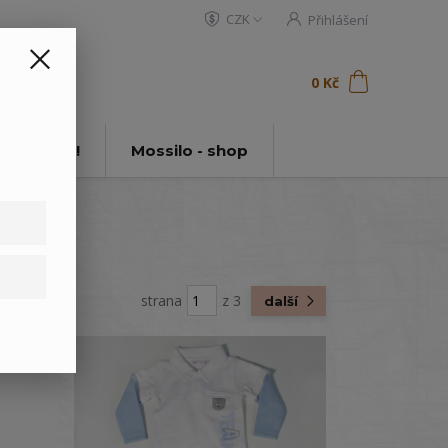
CZK
Přihlášení
0
ks
za
0 Kč
t
tě Mossilo!
Mossilo - shop
strana
z 3
další