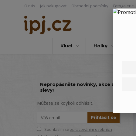
O nás
Jak nakupovat
Obchodní podmínky
Fotogalerie
Kluci
Holky
Vš
Nepropásněte novinky, akce a
slevy!
Můžete se kdykoli odhlásit.
Přihlásit se
Souhlasím se
zpracováním osobních