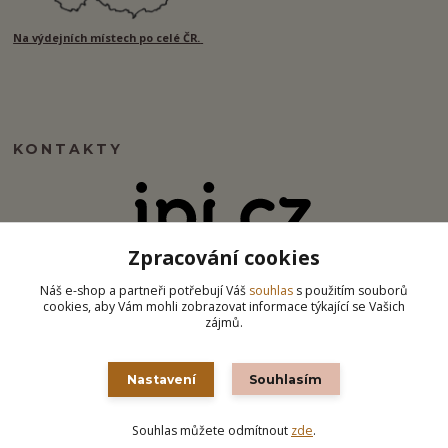
Na výdejních místech po celé ČR.
KONTAKTY
Zpracování cookies
info@ipj.cz
Náš e-shop a partneři potřebují Váš
souhlas
s použitím souborů
cookies, aby Vám mohli zobrazovat informace týkající se Vašich
zájmů.
Nastavení
Souhlasím
Souhlas můžete odmítnout
zde
.
Vytvořeno na
Eshop-rychle.cz