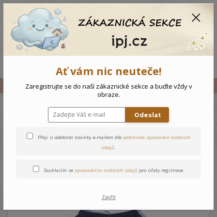
CZK
0
0 Kč
Menu
Ať vám nic neuteče!
Úvod
Vše
Dětské kalhoty s podšívkou - 98-104
Zaregistrujte se do naší zákaznické sekce a buďte vždy v
obraze.
Odeslat
Dětské kalhoty s podšívkou -
98-104
Přeji si odebírat novinky e-mailem dle
podmínek zpracování osobních
údajů
.
Souhlasím se
zpracováním osobních údajů
pro účely registrace.
Zavřít