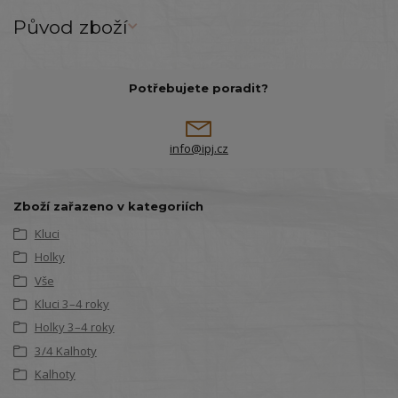
Původ zboží
Potřebujete poradit?
info@ipj.cz
Zboží zařazeno v kategoriích
Kluci
Holky
Vše
Kluci 3–4 roky
Holky 3–4 roky
3/4 Kalhoty
Kalhoty