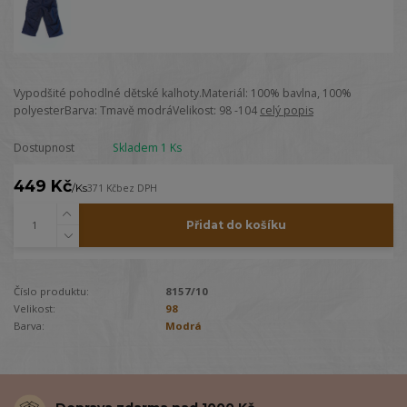
Vypodšité pohodlné dětské kalhoty.Materiál: 100% bavlna, 100%
polyesterBarva: Tmavě modráVelikost: 98 -104
celý popis
Dostupnost
Skladem 1 Ks
449 Kč
/
Ks
371 Kč
bez DPH
Přidat do košíku
Číslo produktu:
8157/10
Velikost:
98
Barva:
Modrá