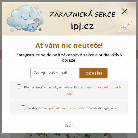
CZK
0
0 Kč
Menu
Ať vám nic neuteče!
Úvod
Vše
Dětské pyžamo Medvídek
Zaregistrujte se do naší zákaznické sekce a buďte vždy v
obraze.
Odeslat
Dětské pyžamo Medvídek
Přeji si odebírat novinky e-mailem dle
podmínek zpracování osobních
údajů
.
Souhlasím se
zpracováním osobních údajů
pro účely registrace.
Zavřít