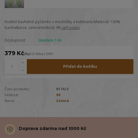
Kvalitní bavlněné pyžámko s medvídky a květinami.Materiál: 100%
bavlnaBarva: zelenáVelikost: 98
celý popis
Dostupnost
Skladem 1 Ks
379 Kč
/
Ks
313 Kč
bez DPH
Přidat do košíku
Číslo produktu:
8176/2
Velikost:
98
Barva:
Zelená
Doprava zdarma nad 1000 Kč