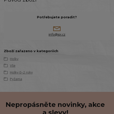
Potřebujete poradit?
info@ipj.cz
Zboží zařazeno v kategoriích
Holky
Vše
Holky 0–2 roky
Pyžama
Nepropásněte novinky, akce
a slevy!