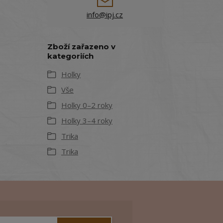
info@ipj.cz
Zboží zařazeno v
kategoriích
Holky
Vše
Holky 0–2 roky
Holky 3–4 roky
Trika
Trika