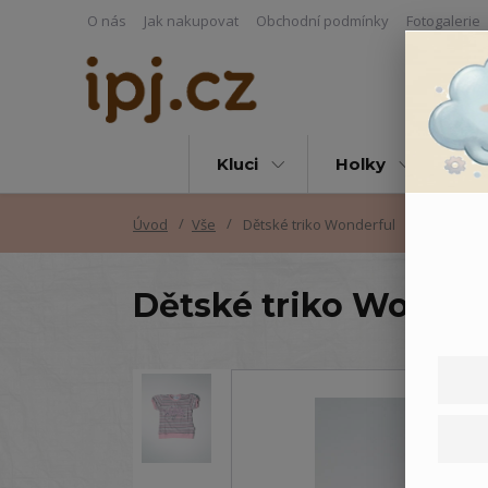
O nás
Jak nakupovat
Obchodní podmínky
Fotogalerie
Kluci
Holky
Vš
Úvod
Vše
Dětské triko Wonderful
Dětské triko Wonder