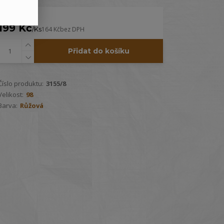
199 Kč
/
Ks
164 Kč
bez DPH
Přidat do košíku
Číslo produktu:
3155/8
Velikost:
98
Barva:
Růžová