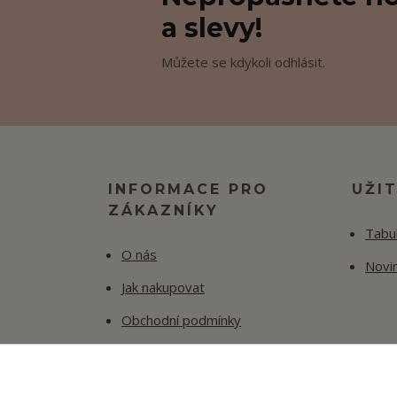
a slevy!
Můžete se kdykoli odhlásit.
INFORMACE PRO
UŽI
ZÁKAZNÍKY
Tabul
O nás
Novi
Jak nakupovat
Obchodní podmínky
Fotogalerie
Kontakty