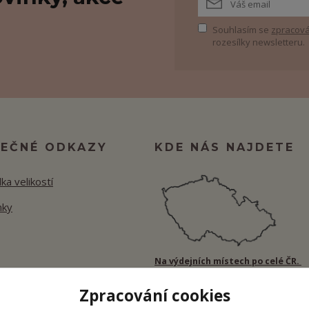
Souhlasím se
zpracová
rozesílky newsletteru.
TEČNÉ ODKAZY
KDE NÁS NAJDETE
ka velikostí
nky
Na výdejních místech po celé ČR.
Zpracování cookies