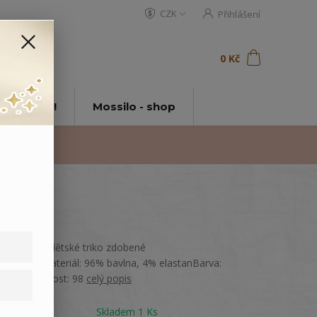
CZK
Přihlášení
0
ks
za
0 Kč
t
tě Mossilo!
Mossilo - shop
Pruhované dětské triko zdobené
potiskem.Materiál: 96% bavlna, 4% elastanBarva:
RůžováVelikost: 98
celý popis
Dostupnost
Skladem 1 Ks