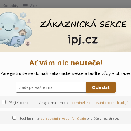
Kontakty
Více
Hleda
e
Doprodej
Ostatní
🌲 Vítejte ve svě
Ať vám nic neuteče!
Zaregistrujte se do naší zákaznické sekce a buďte vždy v obraze.
ful
Odeslat
Přeji si odebírat novinky e-mailem dle
podmínek zpracování osobních údajů
.
Souhlasím se
zpracováním osobních údajů
pro účely registrace.