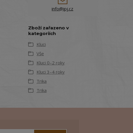
info@ipj.cz
Zboží zařazeno v
kategoriích
Kluci
Vše
Kluci 0–2 roky
Kluci 3–4 roky
Trika
Trika