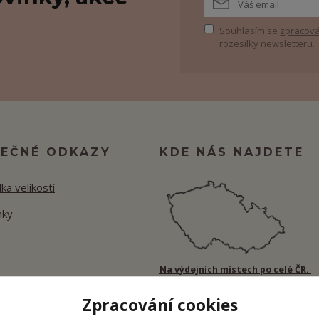
Souhlasím se
zpracová
rozesílky newsletteru.
TEČNÉ ODKAZY
KDE NÁS NAJDETE
ka velikostí
nky
Na výdejních místech po celé ČR.
Zpracování cookies