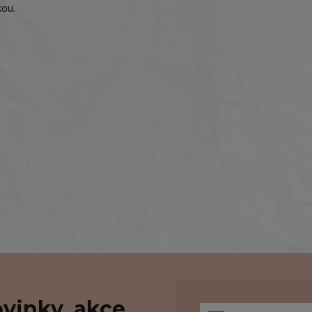
kou.
vinky, akce