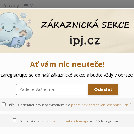
Kontakty
Více
Hleda
e
Doprodej
Ostatní
🌲 Vítejte ve svě
Ať vám nic neuteče!
Zaregistrujte se do naší zákaznické sekce a buďte vždy v obraze.
Odeslat
Přeji si odebírat novinky e-mailem dle
podmínek zpracování osobních údajů
.
Souhlasím se
zpracováním osobních údajů
pro účely registrace.