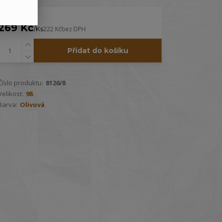
269 Kč
/
Ks
222 Kč
bez DPH
Přidat do košíku
Číslo produktu:
8126/8
Velikost:
98
Barva:
Olivová