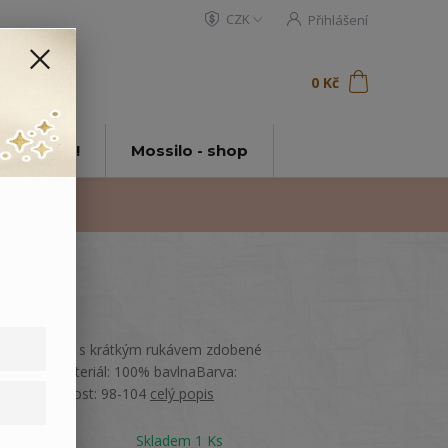
CZK
Přihlášení
0
ks
za
0 Kč
t
tě Mossilo!
Mossilo - shop
Dětské triko s krátkým rukávem zdobené
výšivkou.Materiál: 100% bavlnaBarva:
OlivováVelikost: 98-104
celý popis
Dostupnost
Skladem 1 Ks