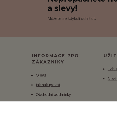
a slevy!
Můžete se kdykoli odhlásit.
INFORMACE PRO
UŽI
ZÁKAZNÍKY
Tabul
O nás
Novi
Jak nakupovat
Obchodní podmínky
Fotogalerie
Kontakty