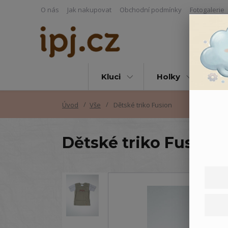
O nás
Jak nakupovat
Obchodní podmínky
Fotogalerie
Kluci
Holky
Vš
Úvod
Vše
Dětské triko Fusion
Dětské triko Fusion