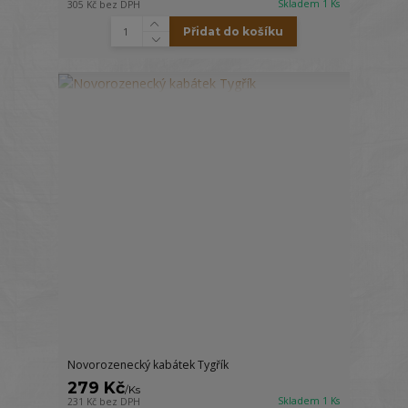
Skladem 1 Ks
305 Kč
bez DPH
Přidat do košíku
Novorozenecký kabátek Tygřík
279 Kč
/
Ks
Skladem 1 Ks
231 Kč
bez DPH