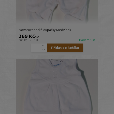
Novorozenecké dupačky Medvídek
369 Kč
/
Ks
Skladem 1 Ks
305 Kč
bez DPH
Přidat do košíku