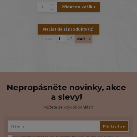
Přidat do košíku
Načíst další produkty (2)
strana
z 2
další
Nepropásněte novinky, akce
a slevy!
Můžete se kdykoli odhlásit.
Přihlásit se
Souhlasím se
zpracováním osobních údajů
za účelem rozesílky