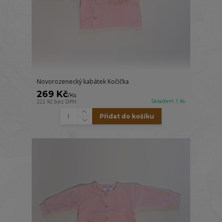
Novorozenecký kabátek Kočička
269 Kč
/
Ks
Skladem 1 Ks
222 Kč
bez DPH
Přidat do košíku