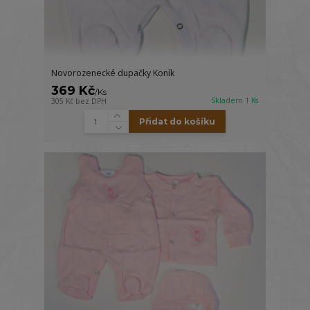
Novorozenecké dupačky Koník
369 Kč
/
Ks
Skladem 1 Ks
305 Kč
bez DPH
Přidat do košíku