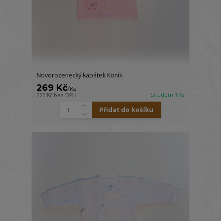
Novorozenecký kabátek Koník
269 Kč
/
Ks
Skladem 1 Ks
222 Kč
bez DPH
Přidat do košíku