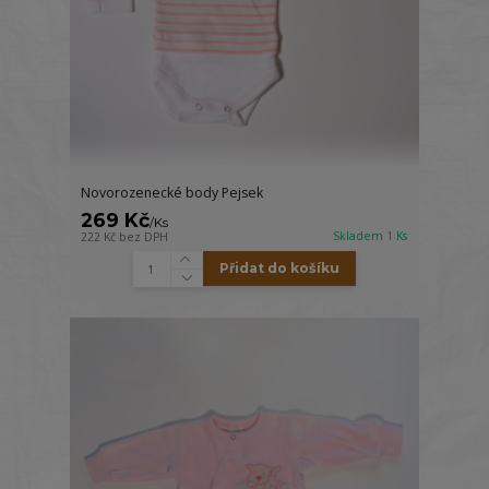
Novorozenecké body Pejsek
269 Kč
/
Ks
Skladem 1 Ks
222 Kč
bez DPH
Přidat do košíku