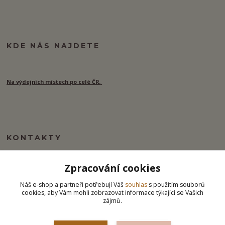
KDE NÁS NAJDETE
Na výdejních místech po celé ČR.
KONTAKTY
Zpracování cookies
info@ipj.cz
Náš e-shop a partneři potřebují Váš
souhlas
s použitím souborů
cookies, aby Vám mohli zobrazovat informace týkající se Vašich
zájmů.