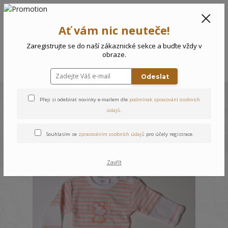
CZK
0
Ať vám nic neuteče!
0 Kč
Zaregistrujte se do naší zákaznické sekce a buďte vždy v
obraze.
Menu
Odeslat
Přeji si odebírat novinky e-mailem dle
podmínek zpracování osobních
Velikost: 52
údajů
.
Souhlasím se
zpracováním osobních údajů
pro účely registrace.
strana
z 2
další
Zavřít