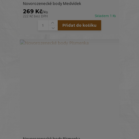
Novorozenecké body Medvídek
269 Kč
/
Ks
Skladem 1 Ks
222 Kč
bez DPH
Přidat do košíku
Novorozenecké body Písmenka