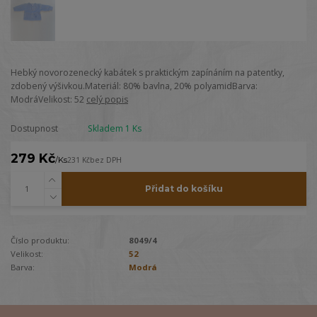
Hebký novorozenecký kabátek s praktickým zapínáním na patentky,
zdobený výšivkou.Materiál: 80% bavlna, 20% polyamidBarva:
ModráVelikost: 52
celý popis
Dostupnost
Skladem 1 Ks
279 Kč
/
Ks
231 Kč
bez DPH
Přidat do košíku
Číslo produktu:
8049/4
Velikost:
52
Barva:
Modrá