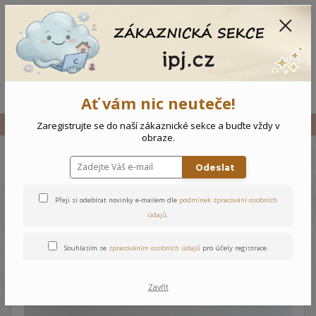
CZK
0
0 Kč
Menu
Ať vám nic neuteče!
Úvod
Vše
Novorozenecký kabátek Zajíček
Zaregistrujte se do naší zákaznické sekce a buďte vždy v
obraze.
Odeslat
Novorozenecký kabátek
Zajíček
Přeji si odebírat novinky e-mailem dle
podmínek zpracování osobních
údajů
.
Souhlasím se
zpracováním osobních údajů
pro účely registrace.
Zavřít