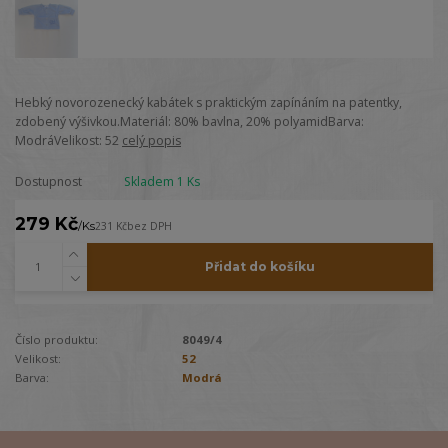
Hebký novorozenecký kabátek s praktickým zapínáním na patentky,
zdobený výšivkou.Materiál: 80% bavlna, 20% polyamidBarva:
ModráVelikost: 52
celý popis
Dostupnost
Skladem 1 Ks
279 Kč
/
Ks
231 Kč
bez DPH
Přidat do košíku
Číslo produktu:
8049/4
Velikost:
52
Barva:
Modrá