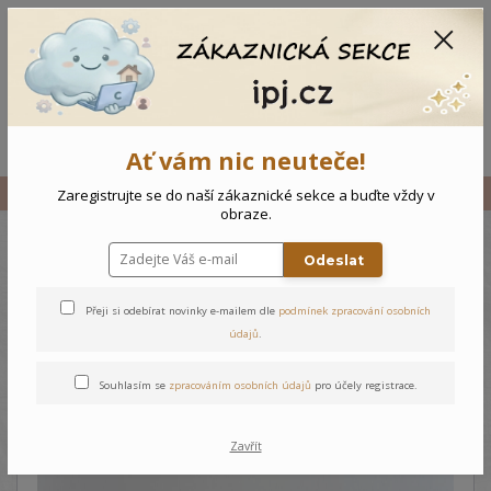
CZK
0
0 Kč
Menu
Ať vám nic neuteče!
Úvod
Vše
Novorozenecký kabátek Tygřík
Zaregistrujte se do naší zákaznické sekce a buďte vždy v
obraze.
Odeslat
Novorozenecký kabátek
Tygřík
Přeji si odebírat novinky e-mailem dle
podmínek zpracování osobních
údajů
.
Souhlasím se
zpracováním osobních údajů
pro účely registrace.
Zavřít