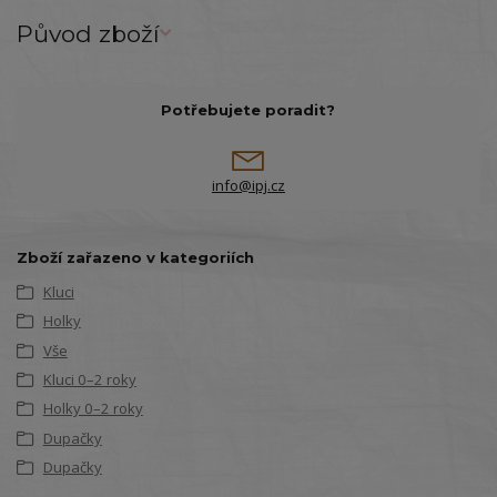
Původ zboží
Potřebujete poradit?
info@ipj.cz
Zboží zařazeno v kategoriích
Kluci
Holky
Vše
Kluci 0–2 roky
Holky 0–2 roky
Dupačky
Dupačky