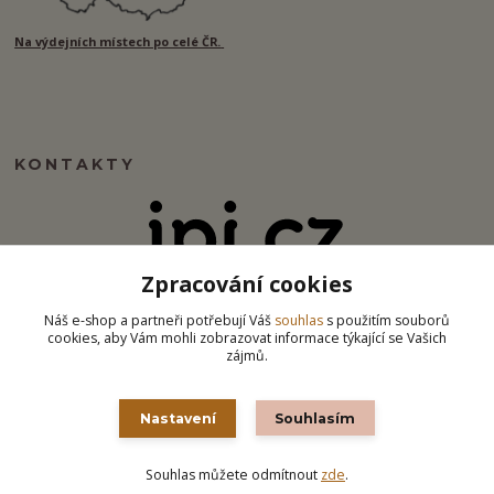
Na výdejních místech po celé ČR.
KONTAKTY
Zpracování cookies
info@ipj.cz
Náš e-shop a partneři potřebují Váš
souhlas
s použitím souborů
cookies, aby Vám mohli zobrazovat informace týkající se Vašich
zájmů.
Nastavení
Souhlasím
Souhlas můžete odmítnout
zde
.
Vytvořeno na
Eshop-rychle.cz