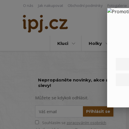
O nás
Jak nakupovat
Obchodní podmínky
Fotogalerie
Kluci
Holky
Vš
Nepropásněte novinky, akce a
slevy!
Můžete se kdykoli odhlásit.
Přihlásit se
Souhlasím se
zpracováním osobních