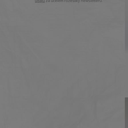
údajů
za účelem rozesílky newsletteru.