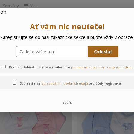
Kontakty
Více
Ať vám nic neuteče!
Hleda
Zaregistrujte se do naší zákaznické sekce a buďte vždy v obraze.
e
Doprodej
Ostatní
🌲 Vítejte ve svě
Odeslat
Přeji si odebírat novinky e-mailem dle
podmínek zpracování osobních údajů
.
Velikost: 82
Souhlasím se
zpracováním osobních údajů
pro účely registrace.
Zavřít