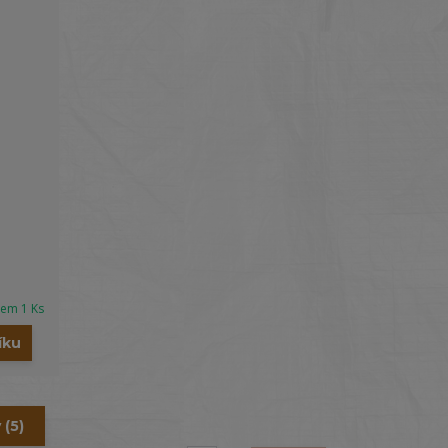
dem 1 Ks
íku
 (5)