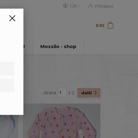
CZK
Přihlášení
0
ks
za
0 Kč
t
tě Mossilo!
Mossilo - shop
strana
z 2
další