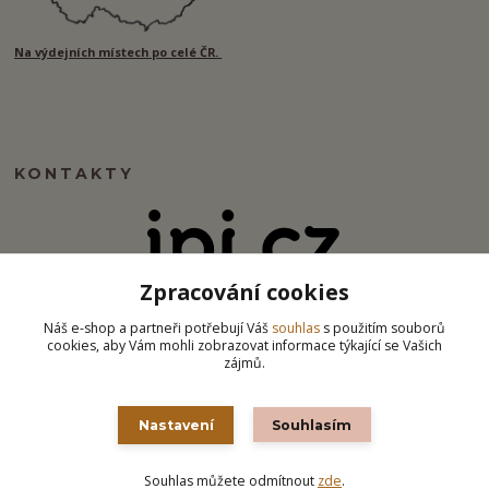
Na výdejních místech po celé ČR.
KONTAKTY
Zpracování cookies
info@ipj.cz
Náš e-shop a partneři potřebují Váš
souhlas
s použitím souborů
cookies, aby Vám mohli zobrazovat informace týkající se Vašich
zájmů.
Nastavení
Souhlasím
Souhlas můžete odmítnout
zde
.
Vytvořeno na
Eshop-rychle.cz