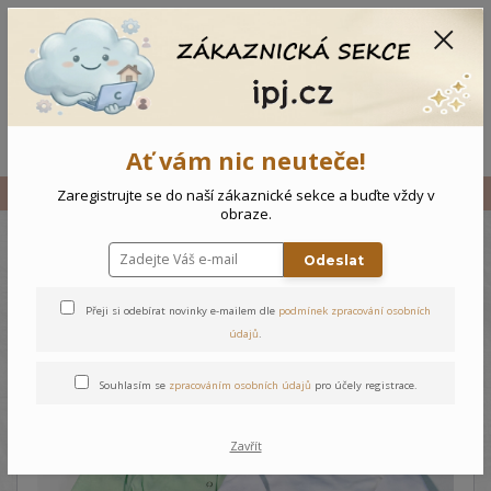
CZK
0
0 Kč
Menu
Ať vám nic neuteče!
Úvod
Vše
Dětský komplet Botičky
Zaregistrujte se do naší zákaznické sekce a buďte vždy v
obraze.
Odeslat
Dětský komplet Botičky
Přeji si odebírat novinky e-mailem dle
podmínek zpracování osobních
údajů
.
Souhlasím se
zpracováním osobních údajů
pro účely registrace.
Zavřít