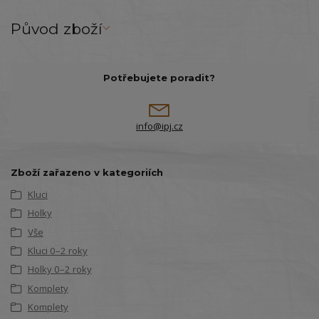
Původ zboží
Potřebujete poradit?
info@ipj.cz
Zboží zařazeno v kategoriích
Kluci
Holky
Vše
Kluci 0–2 roky
Holky 0–2 roky
Komplety
Komplety