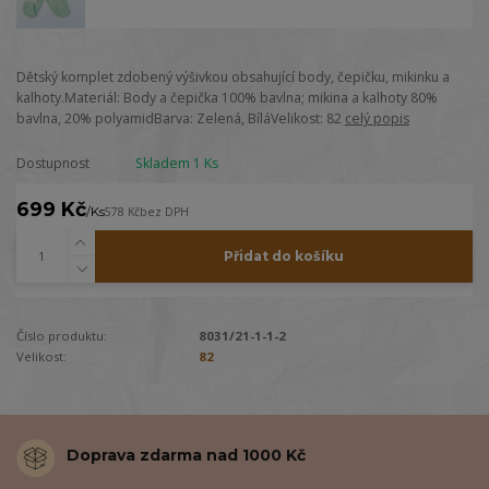
Dětský komplet zdobený výšivkou obsahující body, čepičku, mikinku a
kalhoty.Materiál: Body a čepička 100% bavlna; mikina a kalhoty 80%
bavlna, 20% polyamidBarva: Zelená, BíláVelikost: 82
celý popis
Dostupnost
Skladem 1 Ks
699 Kč
/
Ks
578 Kč
bez DPH
Přidat do košíku
Číslo produktu:
8031/21-1-1-2
Velikost:
82
Doprava zdarma nad 1000 Kč