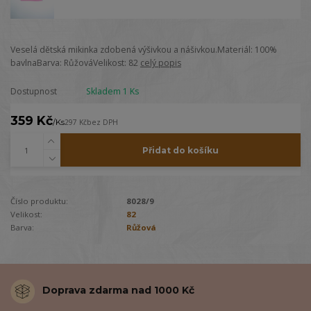
Veselá dětská mikinka zdobená výšivkou a nášivkou.Materiál: 100%
bavlnaBarva: RůžováVelikost: 82
celý popis
Dostupnost
Skladem 1 Ks
359 Kč
/
Ks
297 Kč
bez DPH
Přidat do košíku
Číslo produktu:
8028/9
Velikost:
82
Barva:
Růžová
Doprava zdarma nad 1000 Kč