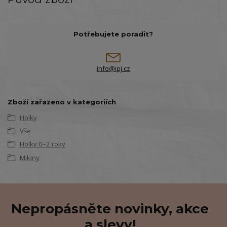
Potřebujete poradit?
info@ipj.cz
Zboží zařazeno v kategoriích
Holky
Vše
Holky 0–2 roky
Mikiny
Nepropásněte novinky, akce
a slevy!