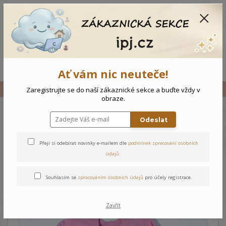
CZK
0
0 Kč
Menu
Ať vám nic neuteče!
Úvod
Vše
Dětská mikina Beauty
Zaregistrujte se do naší zákaznické sekce a buďte vždy v
obraze.
Odeslat
Dětská mikina Beauty
Přeji si odebírat novinky e-mailem dle
podmínek zpracování osobních
údajů
.
Souhlasím se
zpracováním osobních údajů
pro účely registrace.
Zavřít