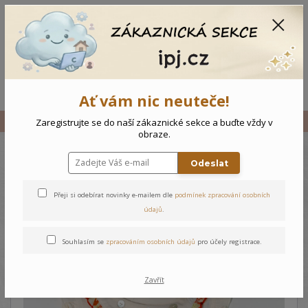
CZK
0
0 Kč
Menu
Ať vám nic neuteče!
Úvod
Vše
Dětské tílko Květiny
Zaregistrujte se do naší zákaznické sekce a buďte vždy v
obraze.
Odeslat
Dětské tílko Květiny
Přeji si odebírat novinky e-mailem dle
podmínek zpracování osobních
údajů
.
Souhlasím se
zpracováním osobních údajů
pro účely registrace.
Zavřít