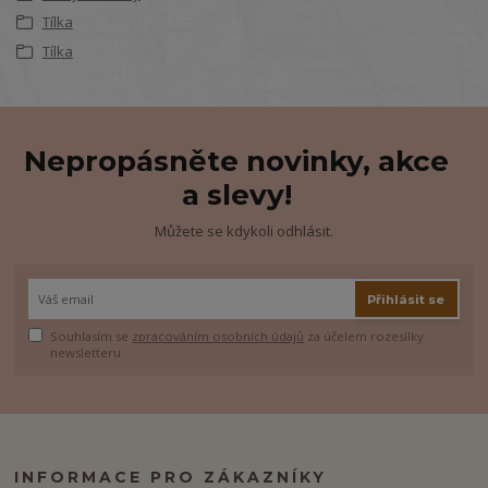
Tílka
Tílka
Nepropásněte novinky, akce
a slevy!
Můžete se kdykoli odhlásit.
Přihlásit se
Souhlasím se
zpracováním osobních údajů
za účelem rozesílky
newsletteru.
INFORMACE PRO ZÁKAZNÍKY