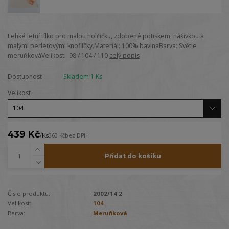
Lehké letní tílko pro malou holčičku, zdobené potiskem, nášivkou a
malými perleťovými knoflíčky.Materiál: 100% bavlnaBarva: Světle
meruňkováVelikost: 98 / 104 / 110
celý popis
Dostupnost
Skladem 1 Ks
Velikost
439 Kč
/
Ks
363 Kč
bez DPH
Přidat do košíku
Číslo produktu:
2002/14'2
Velikost:
104
Barva:
Meruňková