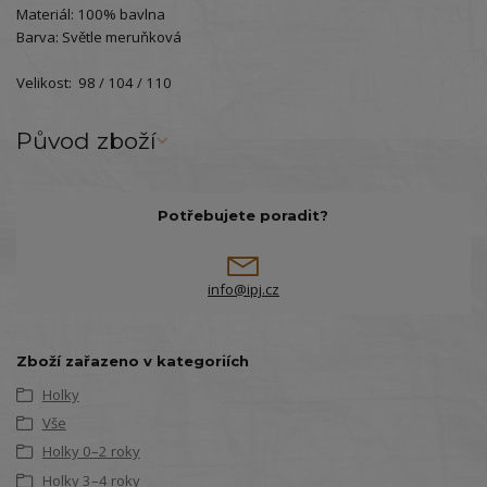
Materiál: 100% bavlna
Barva: Světle meruňková
Velikost: 98 / 104 / 110
Původ zboží
Potřebujete poradit?
info@ipj.cz
Zboží zařazeno v kategoriích
Holky
Vše
Holky 0–2 roky
Holky 3–4 roky