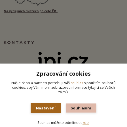
Na výdejních místech po celé ČR.
KONTAKTY
Zpracování cookies
info@ipj.cz
Náš e-shop a partneři potřebují Váš
souhlas
s použitím souborů
cookies, aby Vám mohli zobrazovat informace týkající se Vašich
zájmů.
Nastavení
Souhlasím
Souhlas můžete odmítnout
zde
.
Vytvořeno na
Eshop-rychle.cz