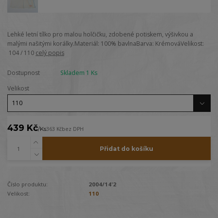
Lehké letní tílko pro malou holčičku, zdobené potiskem, výšivkou a
malými našitými korálky.Materiál: 100% bavlnaBarva: KrémováVelikost:
104 / 110
celý popis
Dostupnost
Skladem 1 Ks
Velikost
439 Kč
/
Ks
363 Kč
bez DPH
Přidat do košíku
Číslo produktu:
2004/14'2
Velikost:
110