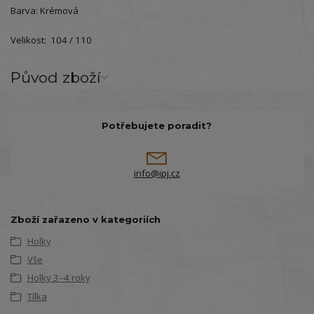
Barva: Krémová
Velikost: 104 / 110
Původ zboží
Potřebujete poradit?
info@ipj.cz
Zboží zařazeno v kategoriích
Holky
Vše
Holky 3–4 roky
Tílka