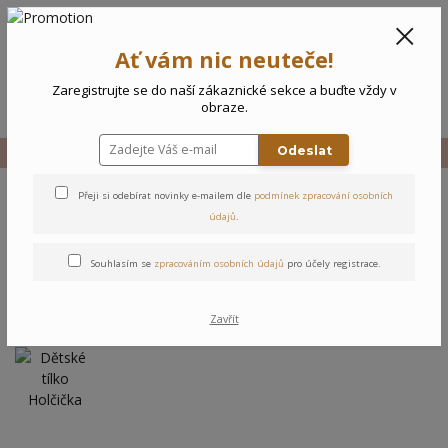
CZK
0
Ať vám nic neuteče!
0 Kč
Zaregistrujte se do naší zákaznické sekce a buďte vždy v
Menu
obraze.
Odeslat
Úvod
Vše
Dětské tílko Holčička
Přeji si odebírat novinky e-mailem dle
podmínek zpracování osobních
Dětské tílko Holčička
údajů
.
Souhlasím se
zpracováním osobních údajů
pro účely registrace.
Zavřít