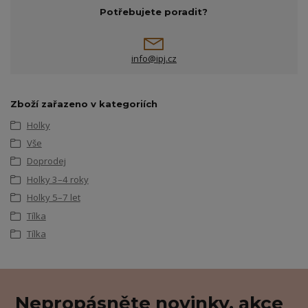
Potřebujete poradit?
info@ipj.cz
Zboží zařazeno v kategoriích
Holky
Vše
Doprodej
Holky 3–4 roky
Holky 5–7 let
Tílka
Tílka
Nepropásněte novinky, akce