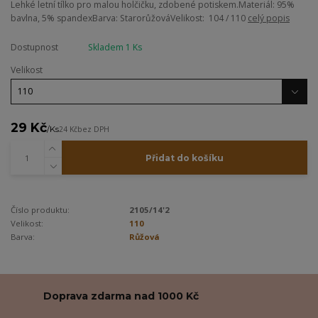
Lehké letní tílko pro malou holčičku, zdobené potiskem.Materiál: 95%
bavlna, 5% spandexBarva: StarorůžováVelikost: 104 / 110
celý popis
Dostupnost
Skladem 1 Ks
Velikost
29 Kč
/
Ks
24 Kč
bez DPH
Přidat do košíku
Číslo produktu:
2105/14'2
Velikost:
110
Barva:
Růžová
Doprava zdarma nad 1000 Kč