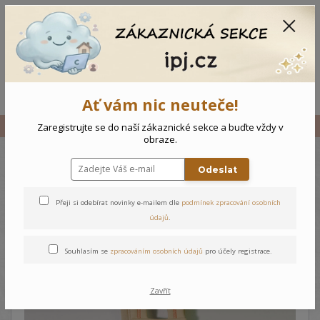
CZK
0
0 Kč
Menu
Ať vám nic neuteče!
Úvod
Vše
Zateplené tepláčky s laclem Motýlek
Zaregistrujte se do naší zákaznické sekce a buďte vždy v
obraze.
Odeslat
Zateplené tepláčky s laclem
Motýlek
Přeji si odebírat novinky e-mailem dle
podmínek zpracování osobních
údajů
.
Souhlasím se
zpracováním osobních údajů
pro účely registrace.
Zavřít