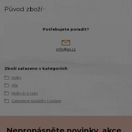
Původ zboží
Potřebujete poradit?
info@ipj.cz
Zboží zařazeno v kategoriích
Holky
Vše
Holky 0–2 roky
Zateplené tepláčky s laclem
Nepropásněte novinky, akce