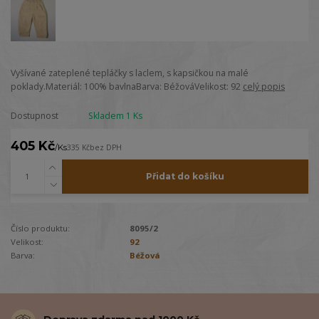
Vyšívané zateplené tepláčky s laclem, s kapsičkou na malé
poklady.Materiál: 100% bavlnaBarva: BéžováVelikost: 92
celý popis
Dostupnost
Skladem 1 Ks
405 Kč
/
Ks
335 Kč
bez DPH
Přidat do košíku
Číslo produktu:
8095/2
Velikost:
92
Barva:
Béžová