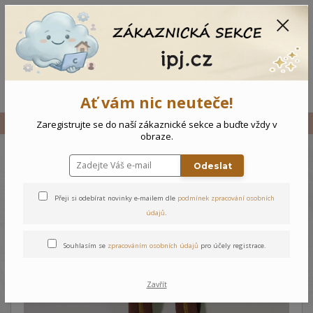
CZK
0
0 Kč
Menu
Ať vám nic neuteče!
Úvod
Vše
Zateplené tepláčky s laclem Hasiči
Zaregistrujte se do naší zákaznické sekce a buďte vždy v
obraze.
Odeslat
Zateplené tepláčky s laclem
Hasiči
Přeji si odebírat novinky e-mailem dle
podmínek zpracování osobních
údajů
.
Souhlasím se
zpracováním osobních údajů
pro účely registrace.
Zavřít