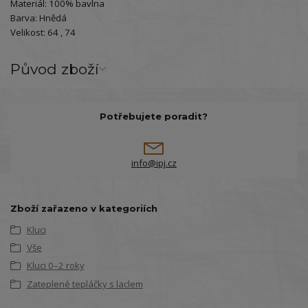
Materiál: 100% bavlna
Barva: Hnědá
Velikost: 64 , 74
Původ zboží
Potřebujete poradit?
info@ipj.cz
Zboží zařazeno v kategoriích
Kluci
Vše
Kluci 0–2 roky
Zateplené tepláčky s laclem