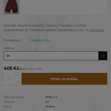
Vyšívané zateplené tepláčky s laclem, s kapsičkou na malé
poklady.Materiál: 100% bavlnaBarva: HnědáVelikost: 64 , 74
celý popis
Dostupnost
Skladem 2 Ks
Velikost
405 Kč
/
Ks
335 Kč
bez DPH
Přidat do košíku
Číslo produktu:
8095/2'1
Velikost:
64
Barva:
Hnědá