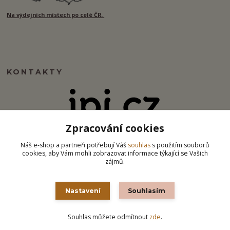
Na výdejních místech po celé ČR.
KONTAKTY
Zpracování cookies
info@ipj.cz
Náš e-shop a partneři potřebují Váš
souhlas
s použitím souborů
cookies, aby Vám mohli zobrazovat informace týkající se Vašich
zájmů.
Nastavení
Souhlasím
Souhlas můžete odmítnout
zde
.
Vytvořeno na
Eshop-rychle.cz