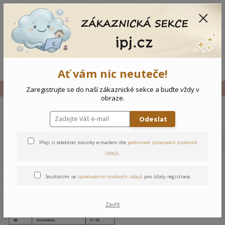
CZK
0
0 Kč
Menu
Ať vám nic neuteče!
Úvod
Tabulka velikostí
Zaregistrujte se do naší zákaznické sekce a buďte vždy v
obraze.
Odeslat
Tabulka velikostí
Přeji si odebírat novinky e-mailem dle
podmínek zpracování osobních
údajů
.
Souhlasím se
zpracováním osobních údajů
pro účely registrace.
Zavřít