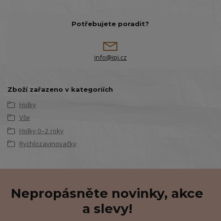
Potřebujete poradit?
info@ipj.cz
Zboží zařazeno v kategoriích
Holky
Vše
Holky 0–2 roky
Rychlozavinovačky
Nepropásněte novinky, akce
a slevy!