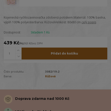
Kojenecká rychlozavinovačka zdobená potiskem.Materiál: 100% bavlna,
výplň 100% polyesterBarva: RůžováVelikost: 80x80 cm
celý popis
Dostupnost
Skladem 1 Ks
439 Kč
/
Ks
363 Kč
bez DPH
Přidat do košíku
Číslo produktu:
3082/19-2
Barva:
Růžová
Doprava zdarma nad 1000 Kč