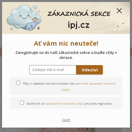
CZK
0
0 Kč
Menu
Ať vám nic neuteče!
Úvod
Vše
Rychlozavinovačka Medvídci
Zaregistrujte se do naší zákaznické sekce a buďte vždy v
obraze.
Odeslat
Rychlozavinovačka Medvídci
Přeji si odebírat novinky e-mailem dle
podmínek zpracování osobních
údajů
.
Souhlasím se
zpracováním osobních údajů
pro účely registrace.
Zavřít