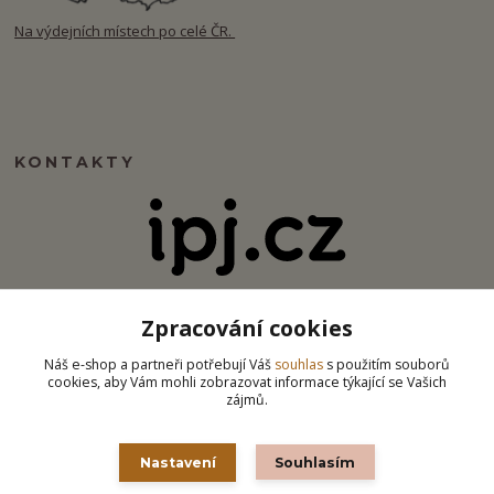
Na výdejních místech po celé ČR.
KONTAKTY
info@ipj.cz
Zpracování cookies
Náš e-shop a partneři potřebují Váš
souhlas
s použitím souborů
cookies, aby Vám mohli zobrazovat informace týkající se Vašich
zájmů.
Nastavení
Souhlasím
Některé grafické a vizuální prvky na tomto e-shopu byly vytvořeny za použití
technologií AI. © 2026 ipj.cz