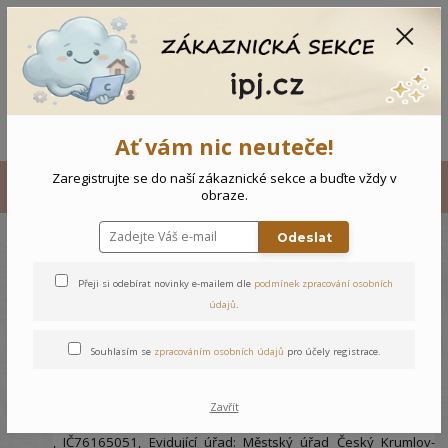
CZK
0
0 Kč
Menu
Ať vám nic neuteče!
Úvod
Souhlas se zpracováním osobních údajů pro účely zobrazování
Zaregistrujte se do naší zákaznické sekce a buďte vždy v
obraze.
marketingových nabídek
Odeslat
Souhlas se zpracováním
Přeji si odebírat novinky e-mailem dle
podmínek zpracování osobních
osobních údajů pro účely
údajů
.
zobrazování marketingových
Souhlasím se
zpracováním osobních údajů
pro účely registrace.
nabídek
Udělujete tímto souhlas
provozující e-shop ipj.cz -
Iveta
Zavřít
Jirkalová se sídlem Dolní Třebonín 251, 382 01 Dolní Třebonín
, IČ76165051, Evidující úřad: Městský úřad Český Krumlov-