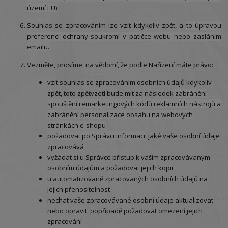
území EU)
Souhlas se zpracováním lze vzít kdykoliv zpět, a
to úpravou
preferencí ochrany soukromí v patičce webu nebo zasláním
emailu.
Vezměte, prosíme, na vědomí, že podle Nařízení máte právo:
vzít souhlas se zpracováním osobních údajů kdykoliv
zpět, toto zpětvzetí bude mít za následek
zabránění
spouštění remarketingových kódů reklamních nástrojů a
zabránění personalizace obsahu na webových
stránkách e-shopu
požadovat po Správci informaci
, jaké vaše osobní údaje
zpracovává
vyžádat si u Správce přístup k vašim zpracovávaným
osobním údajům a požadovat jejich kopii
u automatizovaně zpracovaných osobních údajů na
jejich přenositelnost
nechat vaše zpracovávané osobní údaje aktualizovat
nebo opravit, popřípadě požadovat omezení jejich
zpracování