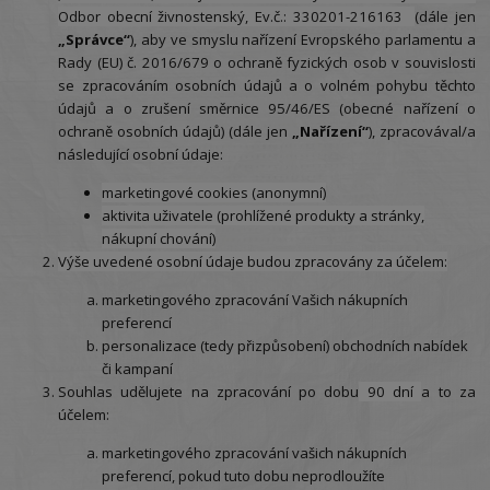
Odbor obecní živnostenský, Ev.č.: 330201-216163
(dále jen
„Správce“
), aby ve smyslu nařízení Evropského parlamentu a
Rady (EU) č. 2016/679 o ochraně fyzických osob v souvislosti
se zpracováním osobních údajů a o volném pohybu těchto
údajů a o zrušení směrnice 95/46/ES (obecné nařízení o
ochraně osobních údajů) (dále jen
„Nařízení“
), zpracovával/a
následující osobní údaje:
marketingové cookies (anonymní)
aktivita uživatele (prohlížené produkty a stránky,
nákupní chování)
Výše uvedené osobní údaje budou zpracovány za účelem:
marketingového zpracování Vašich nákupních
preferencí
personalizace (tedy přizpůsobení) obchodních nabídek
či kampaní
Souhlas udělujete na zpracování po dobu
90 dní
a to za
účelem:
marketingového zpracování vašich nákupních
preferencí, pokud tuto dobu neprodloužíte