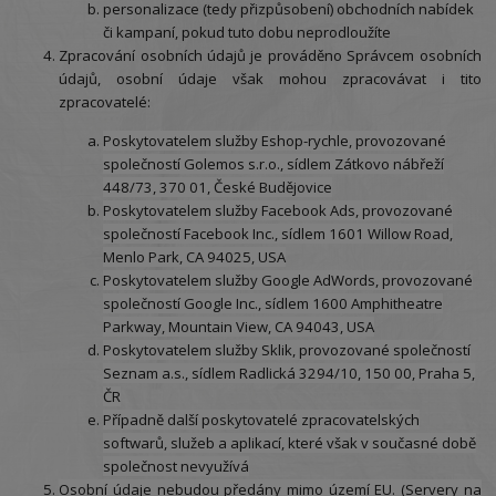
personalizace (tedy přizpůsobení) obchodních nabídek
či kampaní, pokud tuto dobu neprodloužíte
Zpracování osobních údajů je prováděno Správcem osobních
údajů, osobní údaje však mohou zpracovávat i tito
zpracovatelé:
Poskytovatelem služby Eshop-rychle, provozované
společností Golemos s.r.o., sídlem Zátkovo nábřeží
448/73, 370 01, České Budějovice
Poskytovatelem služby Facebook Ads, provozované
společností Facebook Inc., sídlem 1601 Willow Road,
Menlo Park, CA 94025, USA
Poskytovatelem služby Google AdWords, provozované
společností Google Inc., sídlem 1600 Amphitheatre
Parkway, Mountain View, CA 94043, USA
Poskytovatelem služby Sklik, provozované společností
Seznam a.s., sídlem Radlická 3294/10, 150 00, Praha 5,
ČR
Případně další poskytovatelé zpracovatelských
softwarů, služeb a aplikací, které však v současné době
společnost nevyužívá
Osobní údaje nebudou předány mimo území EU. (Servery na