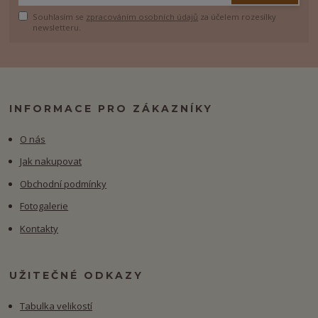
Souhlasím se
zpracováním osobních údajů
za účelem rozesílky
newsletteru.
INFORMACE PRO ZÁKAZNÍKY
O nás
Jak nakupovat
Obchodní podmínky
Fotogalerie
Kontakty
UŽITEČNÉ ODKAZY
Tabulka velikostí