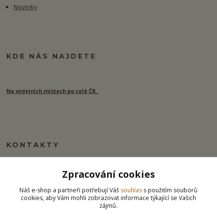
Novinky
KDE NÁS NAJDETE
Na výdejních místech po celé ČR.
KONTAKTY
Zpracování cookies
info@ipj.cz
Náš e-shop a partneři potřebují Váš
souhlas
s použitím souborů
cookies, aby Vám mohli zobrazovat informace týkající se Vašich
zájmů.