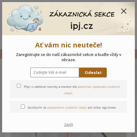
CZK
0
0 Kč
Menu
Ať vám nic neuteče!
Úvod
Vše
Novorozenecký overal Zajíčci
Zaregistrujte se do naší zákaznické sekce a buďte vždy v
obraze.
Odeslat
Novorozenecký overal Zajíčci
Přeji si odebírat novinky e-mailem dle
podmínek zpracování osobních
údajů
.
Souhlasím se
zpracováním osobních údajů
pro účely registrace.
Zavřít