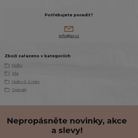
Potřebujete poradit?
info@ipj.cz
Zboží zařazeno v kategoriích
Holky
Vše
Holky 0–2 roky
Overaly
Nepropásněte novinky, akce
a slevy!