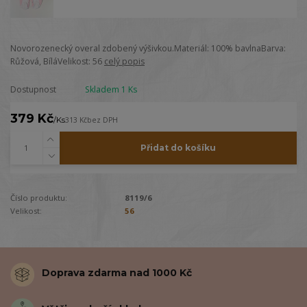
Novorozenecký overal zdobený výšivkou.Materiál: 100% bavlnaBarva:
Růžová, BíláVelikost: 56
celý popis
Dostupnost
Skladem 1 Ks
379 Kč
/
Ks
313 Kč
bez DPH
Přidat do košíku
Číslo produktu:
8119/6
Velikost:
56
Doprava zdarma nad 1000 Kč