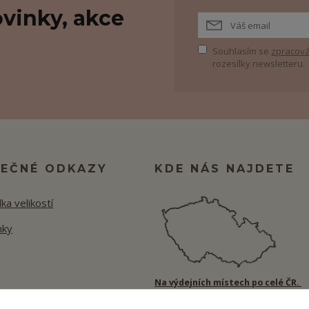
vinky, akce
Souhlasím se
zpracová
rozesílky newsletteru.
TEČNÉ ODKAZY
KDE NÁS NAJDETE
ka velikostí
nky
Na výdejních místech po celé ČR.