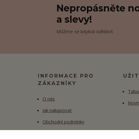
Nepropásněte no
a slevy!
Můžete se kdykoli odhlásit.
INFORMACE PRO
UŽI
ZÁKAZNÍKY
Tabul
O nás
Novi
Jak nakupovat
Obchodní podmínky
Fotogalerie