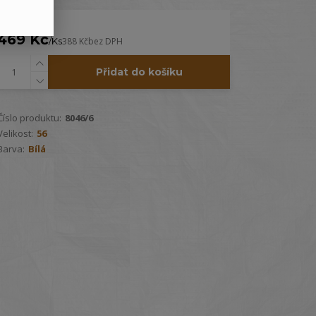
469 Kč
/
Ks
388 Kč
bez DPH
Přidat do košíku
Číslo produktu:
8046/6
Velikost:
56
Barva:
Bílá