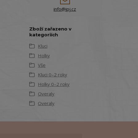
info@ipj.cz
Zboží zařazeno v
kategoriích
Kluci
Holky
Vše
Kluci 0–2 roky
Holky 0–2 roky
Overaly
Overaly