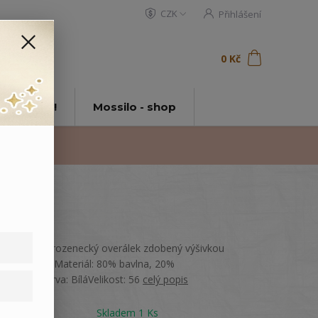
CZK
Přihlášení
0
ks
za
0 Kč
t
tě Mossilo!
Mossilo - shop
Hebký novorozenecký overálek zdobený výšivkou
a mašličkou.Materiál: 80% bavlna, 20%
polyamidBarva: BíláVelikost: 56
celý popis
Dostupnost
Skladem 1 Ks