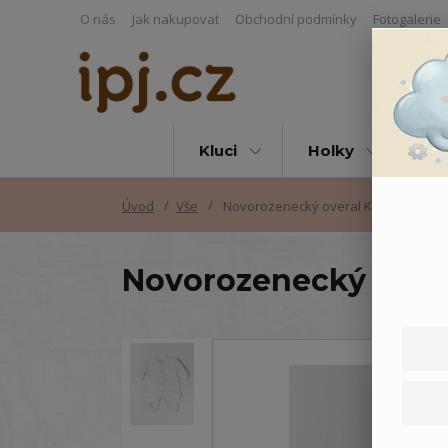
O nás
Jak nakupovat
Obchodní podmínky
Fotogalerie
Kluci
Holky
Vš
Úvod
Vše
Novorozenecký overal Kytička
Novorozenecký overa