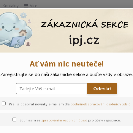
Kontakty
Více
Hleda
e
Doprodej
Ostatní
🌲 Vítejte ve svě
Ať vám nic neuteče!
Zaregistrujte se do naší zákaznické sekce a buďte vždy v obraze.
l Kytička
Odeslat
Přeji si odebírat novinky e-mailem dle
podmínek zpracování osobních údajů
.
Souhlasím se
zpracováním osobních údajů
pro účely registrace.