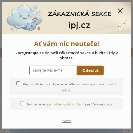
CZK
0
0 Kč
Menu
Ať vám nic neuteče!
Úvod
Vše
Novorozenecký komplet Zvířátka
Zaregistrujte se do naší zákaznické sekce a buďte vždy v
obraze.
Odeslat
Novorozenecký komplet
Zvířátka
Přeji si odebírat novinky e-mailem dle
podmínek zpracování osobních
údajů
.
Souhlasím se
zpracováním osobních údajů
pro účely registrace.
Zavřít