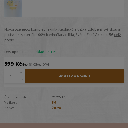
Novorozenecký komplet mikinky, tepláčků a trička, zdobený výšivkou a
potiskem.Materiál: 100% bavlnaBarva: Bílá, Světle ŽlutáVelikost: 56
celý
popis
Dostupnost
Skladem 1 Ks
599 Kč
/
Ks
495 Kč
bez DPH
Přidat do košíku
Číslo produktu:
2122/18
Velikost:
56
Barva:
Žlutá