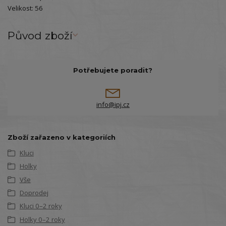
Velikost: 56
Původ zboží
Potřebujete poradit?
info@ipj.cz
Zboží zařazeno v kategoriích
Kluci
Holky
Vše
Doprodej
Kluci 0–2 roky
Holky 0–2 roky