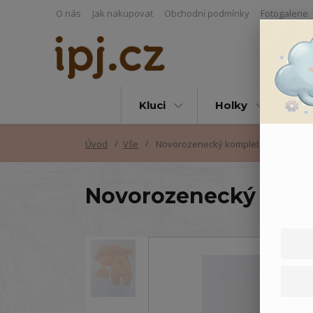
O nás
Jak nakupovat
Obchodní podmínky
Fotogalerie
Kluci
Holky
Vš
Úvod
Vše
Novorozenecký komplet Zajíček - M
Novorozenecký komp