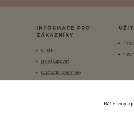
INFORMACE PRO
UŽI
ZÁKAZNÍKY
Tabul
O nás
Novi
Jak nakupovat
Obchodní podmínky
Fotogalerie
Kontakty
Náš e-shop a pa