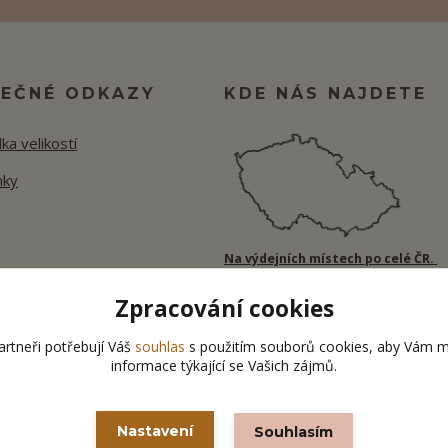
TEČNÉ ODKAZY
KDE NÁS NAJDETE
ka velikostí
nky
Na výdejních místech po celé ČR.
Zpracování cookies
rtneři potřebují Váš
souhlas
s použitím souborů cookies, aby Vám m
informace týkající se Vašich zájmů.
Nastavení
Souhlasím