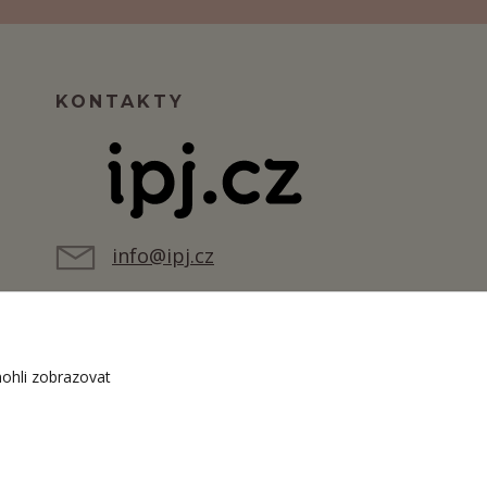
KONTAKTY
info@ipj.cz
ohli zobrazovat