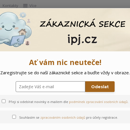
Kontakty
Více
Hleda
e
Doprodej
Ostatní
🌲 Vítejte ve svě
eruňková
Ať vám nic neuteče!
Zaregistrujte se do naší zákaznické sekce a buďte vždy v obraze.
let Zajíček - Meruňková
Odeslat
Přeji si odebírat novinky e-mailem dle
podmínek zpracování osobních údajů
.
Souhlasím se
zpracováním osobních údajů
pro účely registrace.