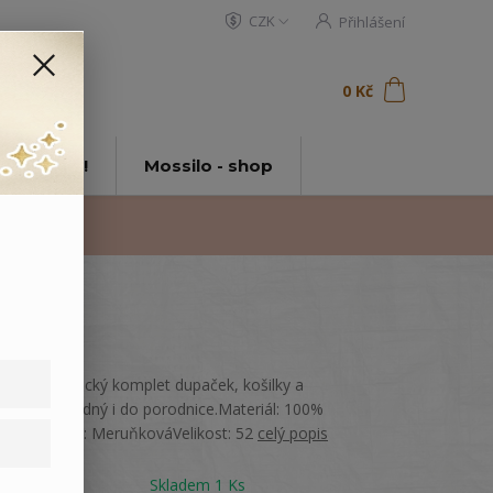
CZK
Přihlášení
0
ks
za
0 Kč
t
tě Mossilo!
Mossilo - shop
Novorozenecký komplet dupaček, košilky a
čepičky, vhodný i do porodnice.Materiál: 100%
bavlnaBarva: MeruňkováVelikost: 52
celý popis
Dostupnost
Skladem 1 Ks