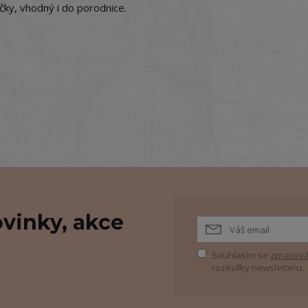
ky, vhodný i do porodnice.
vinky, akce
Souhlasím se
zpracová
rozesílky newsletteru.