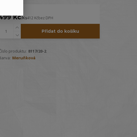
499 Kč
/
Ks
412 Kč
bez DPH
Přidat do košíku
Číslo produktu:
8117/20-2
Barva:
Meruňková