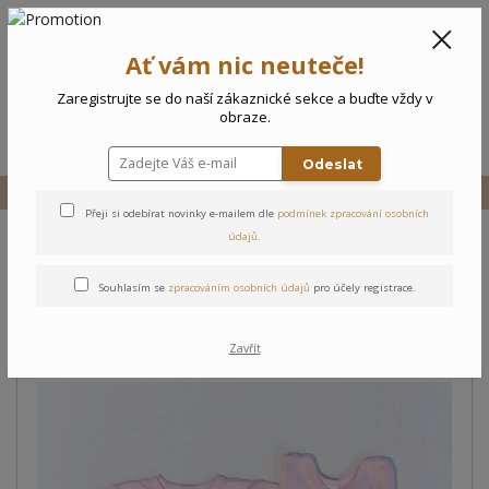
CZK
0
Ať vám nic neuteče!
0 Kč
Zaregistrujte se do naší zákaznické sekce a buďte vždy v
obraze.
Menu
Odeslat
Úvod
Vše
Novorozenecký komplet Pejsek a kočička
Přeji si odebírat novinky e-mailem dle
podmínek zpracování osobních
údajů
.
Novorozenecký komplet
Souhlasím se
zpracováním osobních údajů
pro účely registrace.
Pejsek a kočička
Zavřít