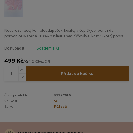
Novorozenecký komplet dupaček, košilky a čepičky, vhodný i do
porodnice.Materiál: 100% bavlnaBarva: RůžováVelikost: 56
celý popis
Dostupnost
Skladem 1 Ks
499 Kč
/
Ks
412 Kč
bez DPH
Přidat do košíku
Číslo produktu:
8117/20-5
Velikost:
56
Barva:
Růžová