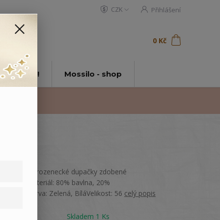
CZK
Přihlášení
0
ks
za
0 Kč
t
tě Mossilo!
Mossilo - shop
Hebké novorozenecké dupačky zdobené
výšivkou.Materiál: 80% bavlna, 20%
polyamidBarva: Zelená, BíláVelikost: 56
celý popis
Dostupnost
Skladem 1 Ks