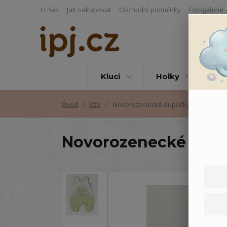
O nás
Jak nakupovat
Obchodní podmínky
Fotogalerie
Kluci
Holky
Vš
Úvod
Vše
Novorozenecké dupačky Vláček
Novorozenecké dupa