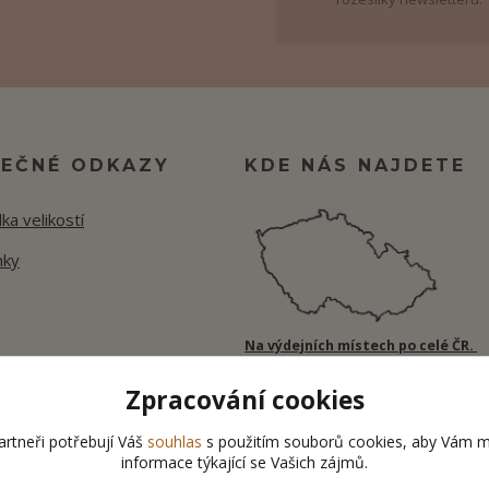
TEČNÉ ODKAZY
KDE NÁS NAJDETE
ka velikostí
nky
Na výdejních místech po celé ČR.
Zpracování cookies
rtneři potřebují Váš
souhlas
s použitím souborů cookies, aby Vám m
informace týkající se Vašich zájmů.