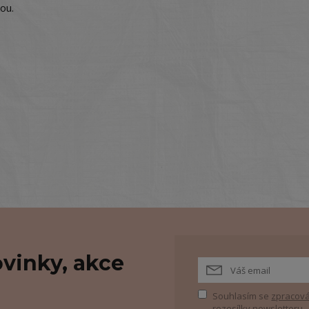
ou.
vinky, akce
Souhlasím se
zpracová
rozesílky newsletteru.