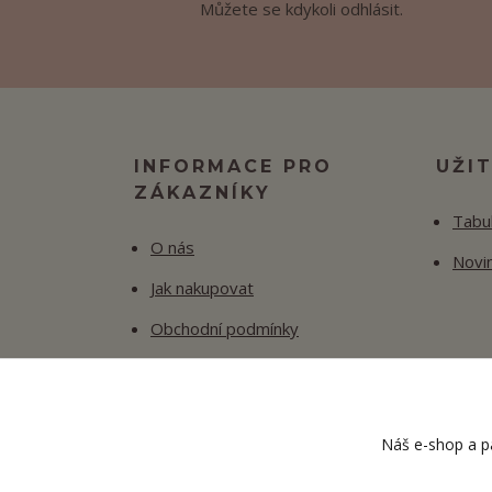
Můžete se kdykoli odhlásit.
INFORMACE PRO
UŽI
ZÁKAZNÍKY
Tabul
O nás
Novi
Jak nakupovat
Obchodní podmínky
Fotogalerie
Kontakty
Náš e-shop a pa