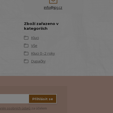
info@ipj.cz
Zboží zařazeno v
kategoriích
Kluci
Vše
Kluci 0–2 roky
Dupačky
Přihlásit se
ním osobních údajů
za účelem