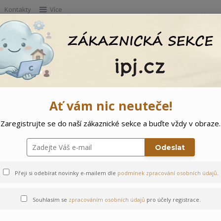
Kontakty
Více
Hleda
e
Doprodej
Ostatní
🌲 Vítejte ve svě
Ať vám nic neuteče!
Zaregistrujte se do naší zákaznické sekce a buďte vždy v obraze.
čky Vláček
Odeslat
Přeji si odebírat novinky e-mailem dle
podmínek zpracování osobních údajů
.
Souhlasím se
zpracováním osobních údajů
pro účely registrace.