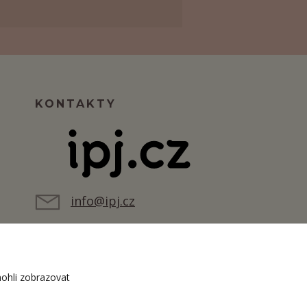
KONTAKTY
info@ipj.cz
ohli zobrazovat