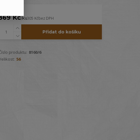
369 Kč
/
Ks
305 Kč
bez DPH
Přidat do košíku
Číslo produktu:
8160/6
Velikost:
56