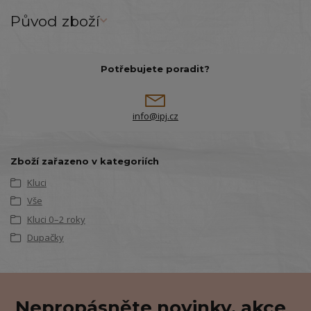
Původ zboží
Potřebujete poradit?
info@ipj.cz
Zboží zařazeno v kategoriích
Kluci
Vše
Kluci 0–2 roky
Dupačky
Nepropásněte novinky, akce