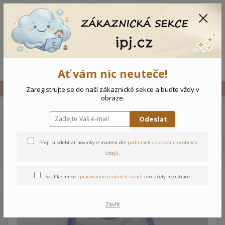
CZK
0
0 Kč
Menu
Ať vám nic neuteče!
Úvod
Vše
Novorozenecké dupačky Tygřík
Zaregistrujte se do naší zákaznické sekce a buďte vždy v
obraze.
Odeslat
Novorozenecké dupačky
Tygřík
Přeji si odebírat novinky e-mailem dle
podmínek zpracování osobních
údajů
.
Souhlasím se
zpracováním osobních údajů
pro účely registrace.
Zavřít