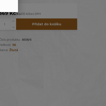
369 Kč
/
Ks
305 Kč
bez DPH
Přidat do košíku
Číslo produktu:
8038/6
Velikost:
56
Barva:
Žlutá