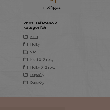
info@ipj.cz
Zboží zařazeno v
kategoriích
Kluci
Holky
Vše
Kluci 0–2 roky
Holky 0–2 roky
Dupačky
Dupačky