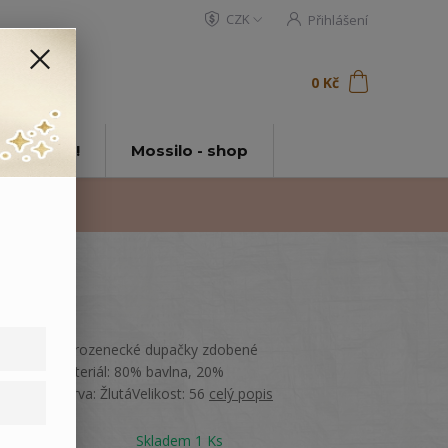
CZK
Přihlášení
0
ks
za
0 Kč
t
tě Mossilo!
Mossilo - shop
Hebké novorozenecké dupačky zdobené
výšivkou.Materiál: 80% bavlna, 20%
polyamidBarva: ŽlutáVelikost: 56
celý popis
Dostupnost
Skladem 1 Ks