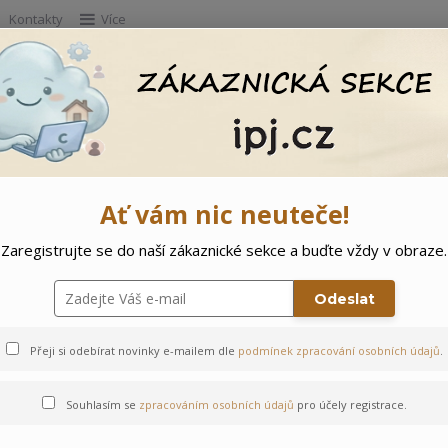
Kontakty
Více
Hleda
e
Doprodej
Ostatní
🌲 Vítejte ve svě
Ať vám nic neuteče!
Zaregistrujte se do naší zákaznické sekce a buďte vždy v obraze.
čky Sloníci
Odeslat
Přeji si odebírat novinky e-mailem dle
podmínek zpracování osobních údajů
.
Souhlasím se
zpracováním osobních údajů
pro účely registrace.