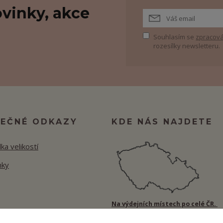
vinky, akce
Souhlasím se
zpracová
rozesílky newsletteru.
TEČNÉ ODKAZY
KDE NÁS NAJDETE
ka velikostí
nky
Na výdejních místech po celé ČR.