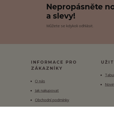
Nepropásněte no
a slevy!
Můžete se kdykoli odhlásit.
INFORMACE PRO
UŽI
ZÁKAZNÍKY
Tabul
O nás
Novi
Jak nakupovat
Obchodní podmínky
Fotogalerie