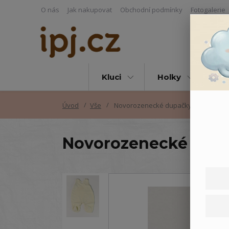
O nás
Jak nakupovat
Obchodní podmínky
Fotogalerie
Kluci
Holky
Vš
Úvod
Vše
Novorozenecké dupačky Sloníci
Novorozenecké dupa