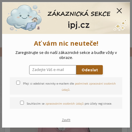
CZK
0
0 Kč
Menu
Ať vám nic neuteče!
Úvod
Vše
Novorozenecké dupačky Medvídek
Zaregistrujte se do naší zákaznické sekce a buďte vždy v
obraze.
Odeslat
Novorozenecké dupačky
Medvídek
Přeji si odebírat novinky e-mailem dle
podmínek zpracování osobních
údajů
.
Souhlasím se
zpracováním osobních údajů
pro účely registrace.
Zavřít