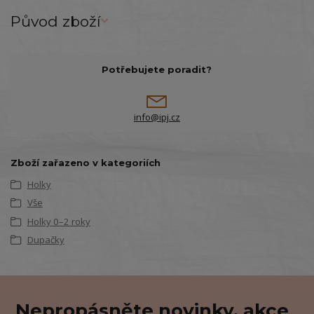
Původ zboží
Potřebujete poradit?
info@ipj.cz
Zboží zařazeno v kategoriích
Holky
Vše
Holky 0–2 roky
Dupačky
Nepropásněte novinky, akce