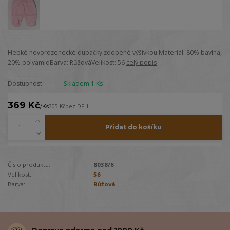
Hebké novorozenecké dupačky zdobené výšivkou.Materiál: 80% bavlna,
20% polyamidBarva: RůžováVelikost: 56
celý popis
Dostupnost
Skladem 1 Ks
369 Kč
/
Ks
305 Kč
bez DPH
Přidat do košíku
Číslo produktu:
8038/6
Velikost:
56
Barva:
Růžová