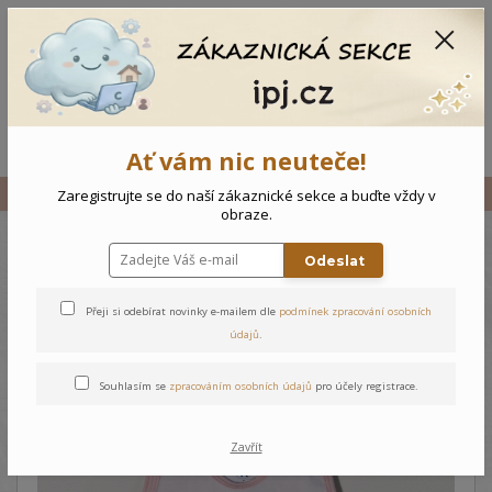
CZK
0
0 Kč
Menu
Ať vám nic neuteče!
Úvod
Vše
Novorozenecké dupačky Kočička
Zaregistrujte se do naší zákaznické sekce a buďte vždy v
obraze.
Odeslat
Novorozenecké dupačky
Kočička
Přeji si odebírat novinky e-mailem dle
podmínek zpracování osobních
údajů
.
Souhlasím se
zpracováním osobních údajů
pro účely registrace.
Zavřít