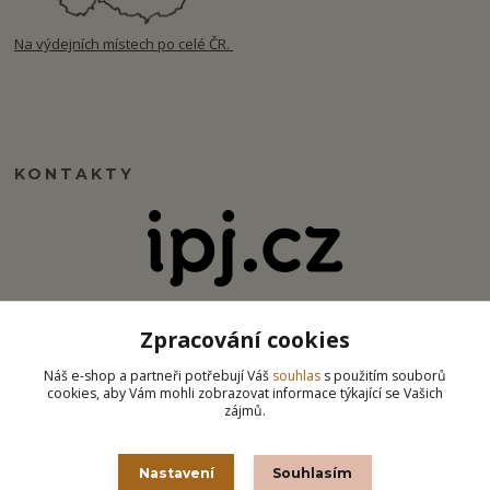
Na výdejních místech po celé ČR.
KONTAKTY
info@ipj.cz
Zpracování cookies
Náš e-shop a partneři potřebují Váš
souhlas
s použitím souborů
cookies, aby Vám mohli zobrazovat informace týkající se Vašich
zájmů.
Nastavení
Souhlasím
Některé grafické a vizuální prvky na tomto e-shopu byly vytvořeny za použití