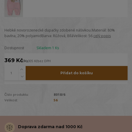
Hebké novorozenecké dupačky zdobené nášivkou.Materiál: 80%
bavlna, 20% polyamidBarva: Růžová, BíláVelikost: 56
celý popis
Dostupnost
Skladem 1 Ks
369 Kč
/
Ks
305 Kč
bez DPH
Přidat do košíku
Číslo produktu:
8018/6
Velikost:
56
Doprava zdarma nad 1000 Kč