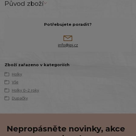
Původ zboží
Potřebujete poradit?
info@ipj.cz
Zboží zařazeno v kategoriích
Holky
Vše
Holky 0–2 roky
Dupačky
Nepropásněte novinky, akce