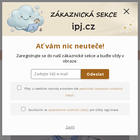
CZK
0
0 Kč
Menu
Ať vám nic neuteče!
Úvod
Vše
Novorozenecké body Zvířátka
Zaregistrujte se do naší zákaznické sekce a buďte vždy v
obraze.
Odeslat
Novorozenecké body
Zvířátka
Přeji si odebírat novinky e-mailem dle
podmínek zpracování osobních
údajů
.
Souhlasím se
zpracováním osobních údajů
pro účely registrace.
Zavřít