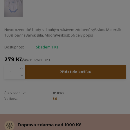
Novorozenecké body s dlouhým rukávem zdobené výšivkou.Materiál:
100% bavlnaBarva: Bílá, ModráVelikost: 56
celý popis
Dostupnost
Skladem 1 Ks
279 Kč
/
Ks
231 Kč
bez DPH
Přidat do košíku
Číslo produktu:
8103/5
Velikost:
56
Doprava zdarma nad 1000 Kč