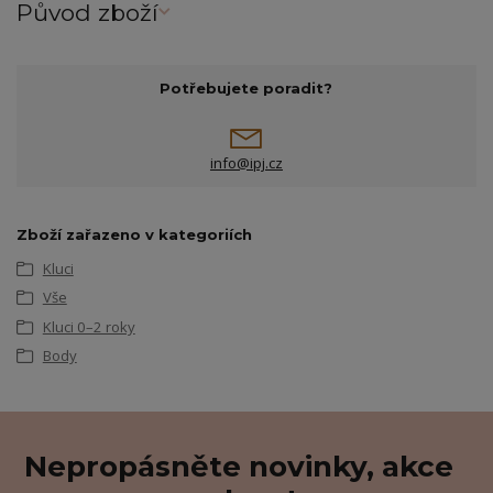
Původ zboží
Potřebujete poradit?
info@ipj.cz
Zboží zařazeno v kategoriích
Kluci
Vše
Kluci 0–2 roky
Body
Nepropásněte novinky, akce