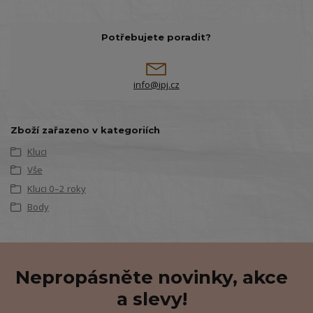
Potřebujete poradit?
info@ipj.cz
Zboží zařazeno v kategoriích
Kluci
Vše
Kluci 0–2 roky
Body
Nepropásněte novinky, akce
a slevy!