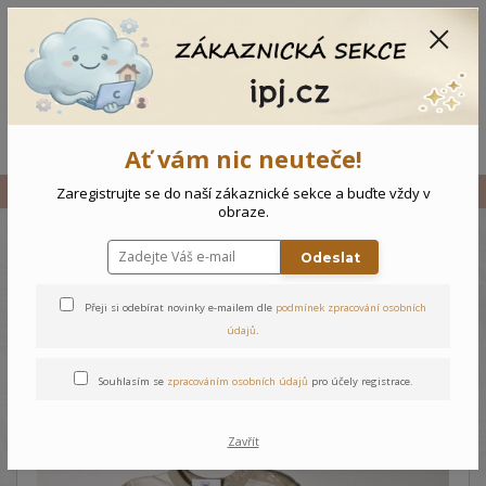
CZK
0
0 Kč
Menu
Ať vám nic neuteče!
Úvod
Vše
Novorozenecké body Tygřík
Zaregistrujte se do naší zákaznické sekce a buďte vždy v
obraze.
Odeslat
Novorozenecké body Tygřík
Přeji si odebírat novinky e-mailem dle
podmínek zpracování osobních
údajů
.
Souhlasím se
zpracováním osobních údajů
pro účely registrace.
Zavřít