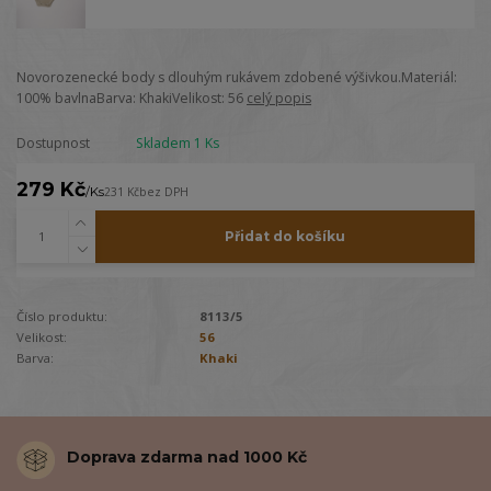
Novorozenecké body s dlouhým rukávem zdobené výšivkou.Materiál:
100% bavlnaBarva: KhakiVelikost: 56
celý popis
Dostupnost
Skladem 1 Ks
279 Kč
/
Ks
231 Kč
bez DPH
Přidat do košíku
Číslo produktu:
8113/5
Velikost:
56
Barva:
Khaki
Doprava zdarma nad 1000 Kč