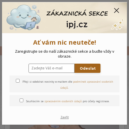
CZK
0
0 Kč
Menu
Ať vám nic neuteče!
Úvod
Vše
Novorozenecké body Motýlci
Zaregistrujte se do naší zákaznické sekce a buďte vždy v
obraze.
Odeslat
Novorozenecké body Motýlci
Přeji si odebírat novinky e-mailem dle
podmínek zpracování osobních
údajů
.
Souhlasím se
zpracováním osobních údajů
pro účely registrace.
Zavřít