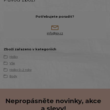
Potřebujete poradit?
info@ipj.cz
Zboží zařazeno v kategoriích
Holky
Vše
Holky 0–2 roky
Body
Nepropásněte novinky, akce
a slevy!