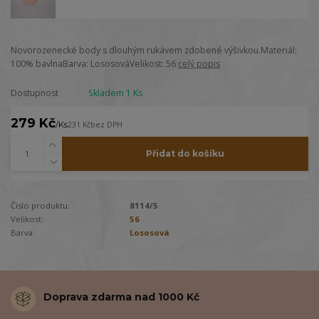
Novorozenecké body s dlouhým rukávem zdobené výšivkou.Materiál:
100% bavlnaBarva: LososováVelikost: 56
celý popis
Dostupnost
Skladem 1 Ks
279 Kč
/
Ks
231 Kč
bez DPH
Přidat do košíku
Číslo produktu:
8114/5
Velikost:
56
Barva:
Lososová
Doprava zdarma nad 1000 Kč