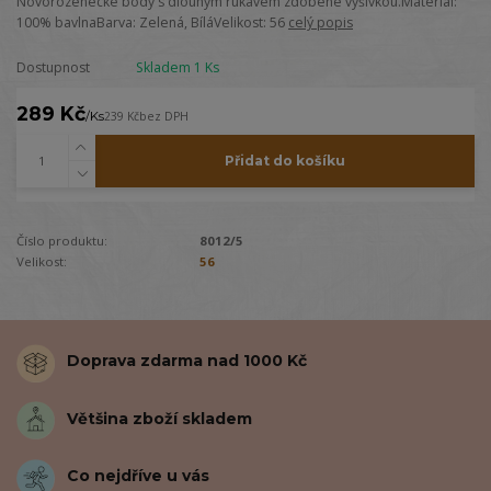
Novorozenecké body s dlouhým rukávem zdobené výšivkou.Materiál:
100% bavlnaBarva: Zelená, BíláVelikost: 56
celý popis
Dostupnost
Skladem 1 Ks
289 Kč
/
Ks
239 Kč
bez DPH
Přidat do košíku
Číslo produktu:
8012/5
Velikost:
56
Doprava zdarma nad 1000 Kč
Většina zboží skladem
Co nejdříve u vás