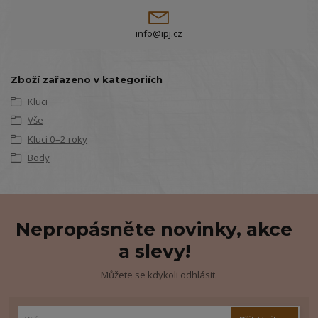
info@ipj.cz
Zboží zařazeno v kategoriích
Kluci
Vše
Kluci 0–2 roky
Body
Nepropásněte novinky, akce
a slevy!
Můžete se kdykoli odhlásit.