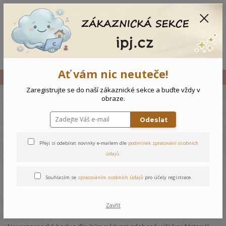
CZK
0
0 Kč
Menu
Ať vám nic neuteče!
Úvod
Vše
Novorozenecké body Čísla
Zaregistrujte se do naší zákaznické sekce a buďte vždy v
obraze.
Novorozenecké body Čísla
Odeslat
Přeji si odebírat novinky e-mailem dle
podmínek zpracování osobních
údajů
.
Souhlasím se
zpracováním osobních údajů
pro účely registrace.
Zavřít