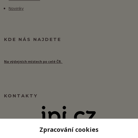
Novinky
KDE NÁS NAJDETE
Na výdejních místech po celé ČR.
KONTAKTY
Zpracování cookies
info@ipj.cz