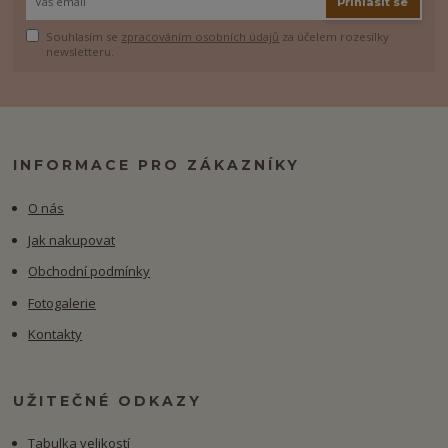
Přihlásit se
Souhlasím se
zpracováním osobních údajů
za účelem rozesílky
newsletteru.
INFORMACE PRO ZÁKAZNÍKY
O nás
Jak nakupovat
Obchodní podmínky
Fotogalerie
Kontakty
UŽITEČNÉ ODKAZY
Tabulka velikostí