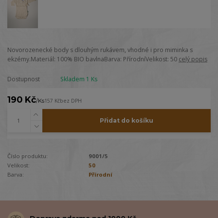
Novorozenecké body s dlouhým rukávem, vhodné i pro miminka s
ekzémy.Materiál: 100% BIO bavlnaBarva: PřírodníVelikost: 50
celý popis
Dostupnost
Skladem 1 Ks
190 Kč
/
Ks
157 Kč
bez DPH
Přidat do košíku
Číslo produktu:
9001/5
Velikost:
50
Barva:
Přírodní