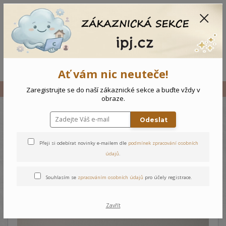
CZK
0
0 Kč
Menu
Ať vám nic neuteče!
Úvod
Vše
Novorozenecké body BIO bavlna
Zaregistrujte se do naší zákaznické sekce a buďte vždy v
obraze.
Odeslat
Novorozenecké body BIO
bavlna
Přeji si odebírat novinky e-mailem dle
podmínek zpracování osobních
údajů
.
Souhlasím se
zpracováním osobních údajů
pro účely registrace.
Zavřít