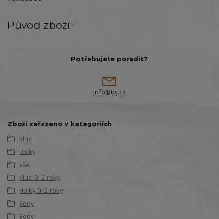
Původ zboží
Potřebujete poradit?
info@ipj.cz
Zboží zařazeno v kategoriích
Kluci
Holky
Vše
Kluci 0–2 roky
Holky 0–2 roky
Body
Body