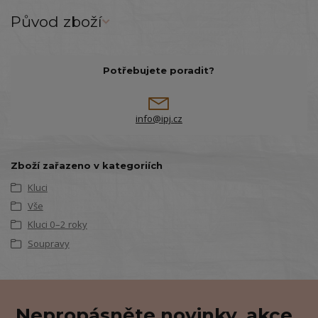
Původ zboží
Potřebujete poradit?
info@ipj.cz
Zboží zařazeno v kategoriích
Kluci
Vše
Kluci 0–2 roky
Soupravy
Nepropásněte novinky, akce