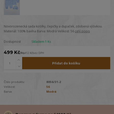
Novorozenecká sada košilky, čepičky a dupaček, zdobená výšivkou.
Materiál: 100% bavlna Barva: Modrá Velikost: 56
celý popis
Dostupnost
Skladem 1 Ks
499 Kč
/
Ks
412 Kč
bez DPH
Přidat do košíku
Číslo produktu:
8056/31-2
Velikost:
56
Barva:
Modrá