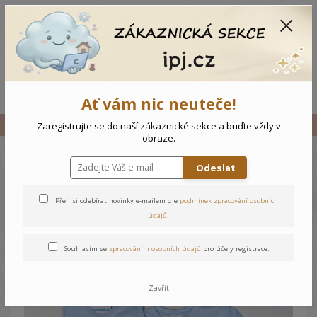
CZK
0
0 Kč
Menu
Ať vám nic neuteče!
Úvod
Vše
Novorozenecká sada Medvídek
Zaregistrujte se do naší zákaznické sekce a buďte vždy v
obraze.
Odeslat
Novorozenecká sada
Medvídek
Přeji si odebírat novinky e-mailem dle
podmínek zpracování osobních
údajů
.
Souhlasím se
zpracováním osobních údajů
pro účely registrace.
Zavřít