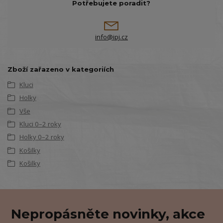
Potřebujete poradit?
info@ipj.cz
Zboží zařazeno v kategoriích
Kluci
Holky
Vše
Kluci 0–2 roky
Holky 0–2 roky
Košilky
Košilky
Nepropásněte novinky, akce