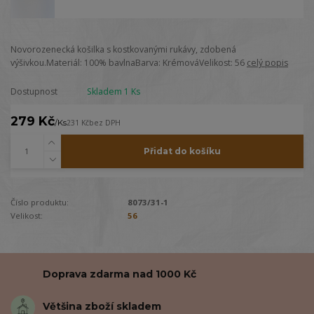
Novorozenecká košilka s kostkovanými rukávy, zdobená
výšivkou.Materiál: 100% bavlnaBarva: KrémováVelikost: 56
celý popis
Dostupnost
Skladem 1 Ks
279 Kč
/
Ks
231 Kč
bez DPH
Přidat do košíku
Číslo produktu:
8073/31-1
Velikost:
56
Doprava zdarma nad 1000 Kč
Většina zboží skladem