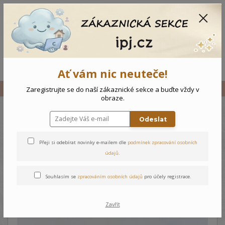
CZK
0
0 Kč
Menu
Ať vám nic neuteče!
Úvod
Vše
Novorozenecká košilka
Zaregistrujte se do naší zákaznické sekce a buďte vždy v
obraze.
Odeslat
Novorozenecká košilka
Přeji si odebírat novinky e-mailem dle
podmínek zpracování osobních
údajů
.
Souhlasím se
zpracováním osobních údajů
pro účely registrace.
Zavřít