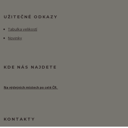
UŽITEČNÉ ODKAZY
Tabulka velikostí
Novinky
KDE NÁS NAJDETE
Na výdejních místech po celé ČR.
KONTAKTY