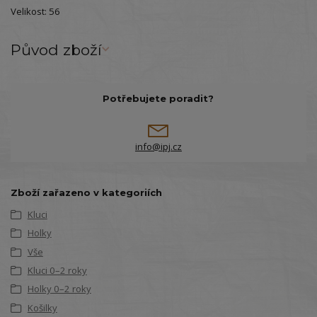
Velikost: 56
Původ zboží
Potřebujete poradit?
info@ipj.cz
Zboží zařazeno v kategoriích
Kluci
Holky
Vše
Kluci 0–2 roky
Holky 0–2 roky
Košilky