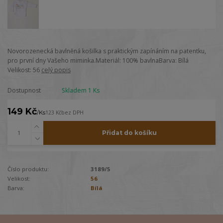
Novorozenecká bavlněná košilka s praktickým zapínáním na patentku,
pro první dny Vašeho miminka.Materiál: 100% bavlnaBarva: Bílá
Velikost: 56
celý popis
Dostupnost
Skladem 1 Ks
149 Kč
/
Ks
123 Kč
bez DPH
Přidat do košíku
Číslo produktu:
3189/5
Velikost:
56
Barva:
Bílá