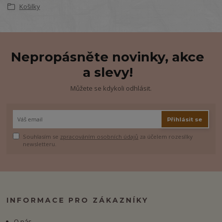
Košilky
Nepropásněte novinky, akce
a slevy!
Můžete se kdykoli odhlásit.
Přihlásit se
Souhlasím se
zpracováním osobních údajů
za účelem rozesílky
newsletteru.
INFORMACE PRO ZÁKAZNÍKY
O nás