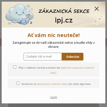
CZK
0
0 Kč
Menu
Ať vám nic neuteče!
Úvod
Vše
Novorozenecká košilka Medvídek
Zaregistrujte se do naší zákaznické sekce a buďte vždy v
obraze.
Odeslat
Novorozenecká košilka
Medvídek
Přeji si odebírat novinky e-mailem dle
podmínek zpracování osobních
údajů
.
Souhlasím se
zpracováním osobních údajů
pro účely registrace.
Zavřít