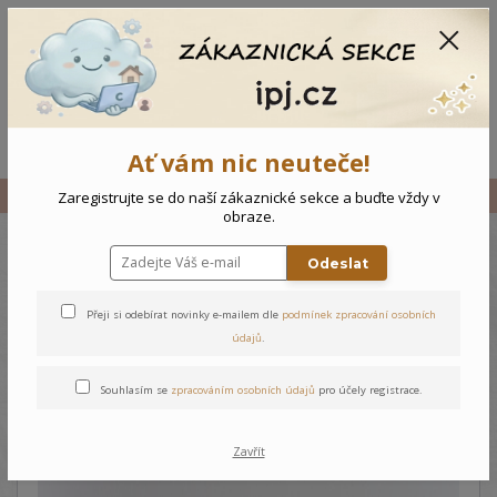
CZK
0
0 Kč
Menu
Ať vám nic neuteče!
Úvod
Vše
Kojenecký svetr
Zaregistrujte se do naší zákaznické sekce a buďte vždy v
obraze.
Odeslat
Kojenecký svetr
Přeji si odebírat novinky e-mailem dle
podmínek zpracování osobních
údajů
.
Souhlasím se
zpracováním osobních údajů
pro účely registrace.
Zavřít