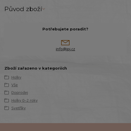
Původ zboží
Potřebujete poradit?
info@ipj.cz
Zboží zařazeno v kategoriích
Holky
Vše
Doprodej
Holky 0–2 roky
Svetříky