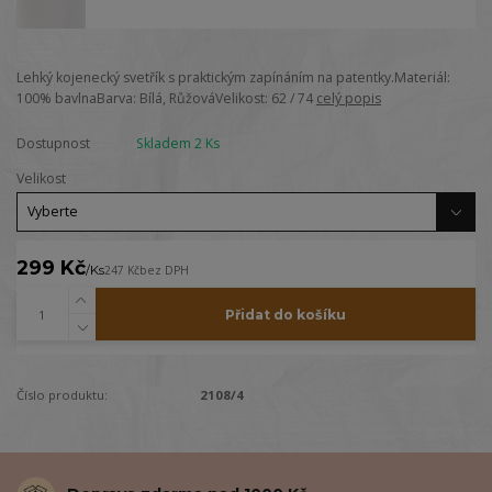
Lehký kojenecký svetřík s praktickým zapínáním na patentky.Materiál:
100% bavlnaBarva: Bílá, RůžováVelikost: 62 / 74
celý popis
Dostupnost
Skladem 2 Ks
Velikost
299 Kč
/
Ks
247 Kč
bez DPH
Přidat do košíku
Číslo produktu:
2108/4