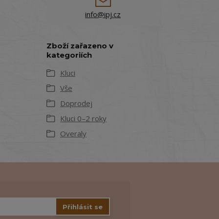
info@ipj.cz
Zboží zařazeno v
kategoriích
Kluci
Vše
Doprodej
Kluci 0–2 roky
Overaly
Přihlásit se