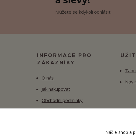
a slevy!
Můžete se kdykoli odhlásit.
INFORMACE PRO
UŽI
ZÁKAZNÍKY
Tabul
O nás
Novi
Jak nakupovat
Obchodní podmínky
Fotogalerie
Kontakty
Náš e-shop a pa