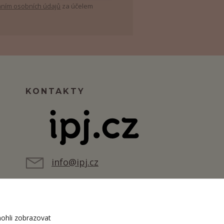
ním osobních údajů
za účelem
KONTAKTY
info@ipj.cz
ohli zobrazovat