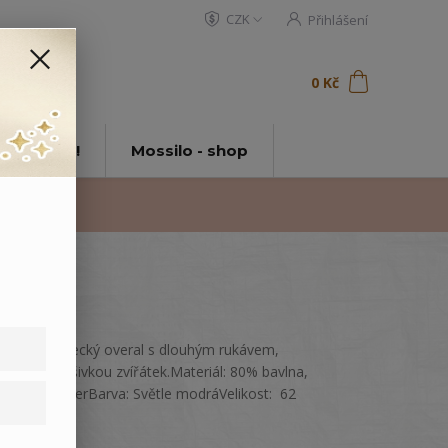
CZK
Přihlášení
0
ks
za
0 Kč
t
tě Mossilo!
Mossilo - shop
Teplý kojenecký overal s dlouhým rukávem,
zdobený nášivkou zvířátek.Materiál: 80% bavlna,
20% polyesterBarva: Světle modráVelikost: 62
celý popis