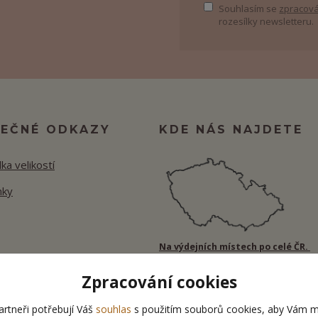
Souhlasím se
zpracová
rozesílky newsletteru.
TEČNÉ ODKAZY
KDE NÁS NAJDETE
ka velikostí
nky
Na výdejních místech po celé ČR.
Zpracování cookies
rtneři potřebují Váš
souhlas
s použitím souborů cookies, aby Vám m