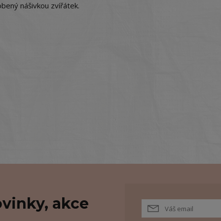
bený nášivkou zvířátek.
vinky, akce