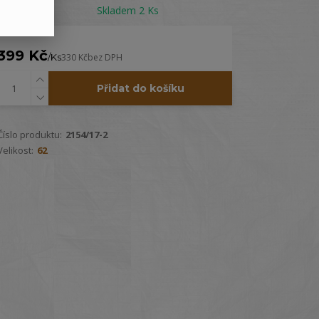
Dostupnost
Skladem 2 Ks
399 Kč
/
Ks
330 Kč
bez DPH
Přidat do košíku
Číslo produktu:
2154/17-2
Velikost:
62