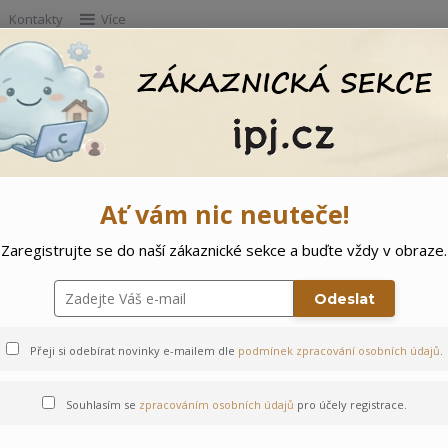
Kontakty
Více
Hleda
e
Doprodej
Ostatní
🌲 Vítejte ve svě
Ať vám nic neuteče!
Zaregistrujte se do naší zákaznické sekce a buďte vždy v obraze.
řátka - 62
Odeslat
Přeji si odebírat novinky e-mailem dle
podmínek zpracování osobních údajů
.
Souhlasím se
zpracováním osobních údajů
pro účely registrace.