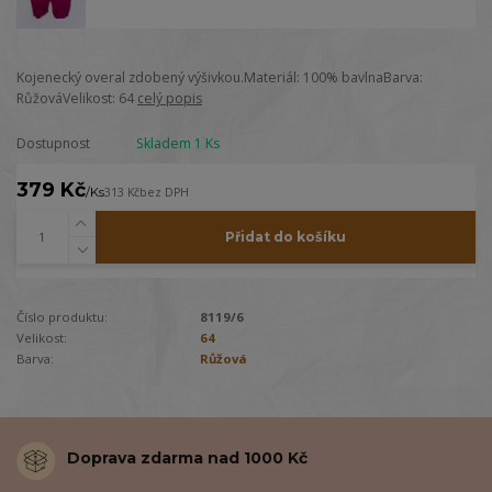
Kojenecký overal zdobený výšivkou.Materiál: 100% bavlnaBarva:
RůžováVelikost: 64
celý popis
Dostupnost
Skladem 1 Ks
379 Kč
/
Ks
313 Kč
bez DPH
Přidat do košíku
Číslo produktu:
8119/6
Velikost:
64
Barva:
Růžová
Doprava zdarma nad 1000 Kč