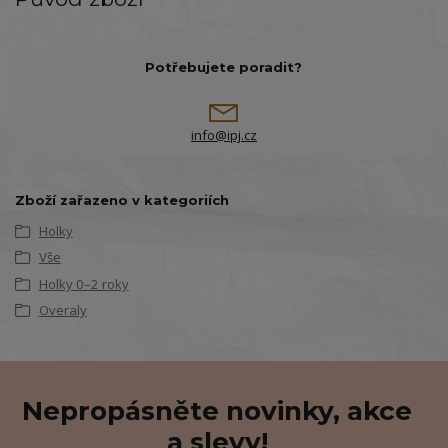
Potřebujete poradit?
info@ipj.cz
Zboží zařazeno v kategoriích
Holky
Vše
Holky 0–2 roky
Overaly
Nepropásněte novinky, akce
a slevy!