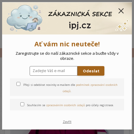
CZK
0
0 Kč
Menu
Ať vám nic neuteče!
Úvod
Vše
Kojenecký overal Stopy
Zaregistrujte se do naší zákaznické sekce a buďte vždy v
obraze.
Odeslat
Kojenecký overal Stopy
Přeji si odebírat novinky e-mailem dle
podmínek zpracování osobních
údajů
.
Souhlasím se
zpracováním osobních údajů
pro účely registrace.
Zavřít