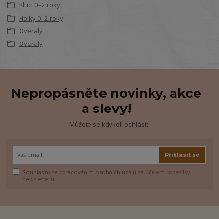
Kluci 0–2 roky
Holky 0–2 roky
Overaly
Overaly
Nepropásněte novinky, akce
a slevy!
Můžete se kdykoli odhlásit.
Přihlásit se
Souhlasím se
zpracováním osobních údajů
za účelem rozesílky
newsletteru.