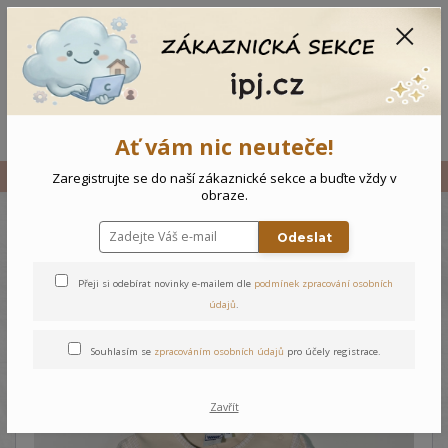
CZK
0
0 Kč
Menu
Ať vám nic neuteče!
Úvod
Vše
Kojenecký overal s čepičkou Opička
Zaregistrujte se do naší zákaznické sekce a buďte vždy v
obraze.
Odeslat
Kojenecký overal s čepičkou
Opička
Přeji si odebírat novinky e-mailem dle
podmínek zpracování osobních
údajů
.
Souhlasím se
zpracováním osobních údajů
pro účely registrace.
Zavřít