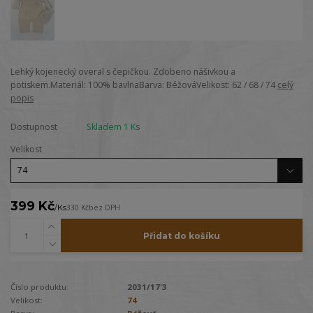
Lehký kojenecký overal s čepičkou. Zdobeno nášivkou a
potiskem.Materiál: 100% bavlnaBarva: BéžováVelikost: 62 / 68 / 74
celý
popis
Dostupnost
Skladem 1 Ks
Velikost
399 Kč
/
Ks
330 Kč
bez DPH
Přidat do košíku
Číslo produktu:
2031/17'3
Velikost:
74