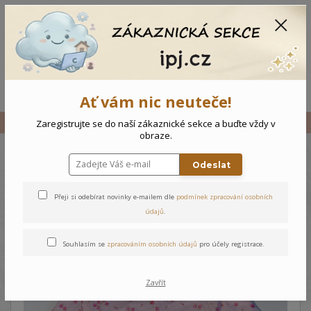
CZK
0
0 Kč
Menu
Ať vám nic neuteče!
Úvod
Vše
Kojenecký overal Růžičky
Zaregistrujte se do naší zákaznické sekce a buďte vždy v
obraze.
Odeslat
Kojenecký overal Růžičky
Přeji si odebírat novinky e-mailem dle
podmínek zpracování osobních
údajů
.
Souhlasím se
zpracováním osobních údajů
pro účely registrace.
Zavřít