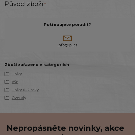
Původ zboží
Potřebujete poradit?
info@ipj.cz
Zboží zařazeno v kategoriích
Holky
Vše
Holky 0–2 roky
Overaly
Nepropásněte novinky, akce