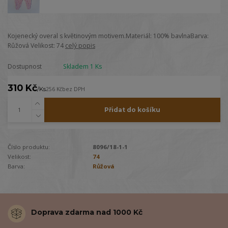
Kojenecký overal s květinovým motivem.Materiál: 100% bavlnaBarva:
Růžová Velikost: 74
celý popis
Dostupnost
Skladem 1 Ks
310 Kč
/
Ks
256 Kč
bez DPH
Přidat do košíku
Číslo produktu:
8096/18-1-1
Velikost:
74
Barva:
Růžová
Doprava zdarma nad 1000 Kč