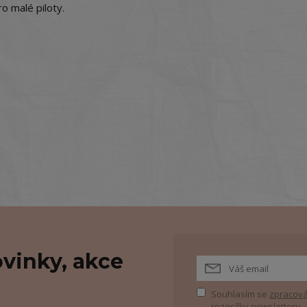
o malé piloty.
vinky, akce
Souhlasím se
zpracová
rozesílky newsletteru.