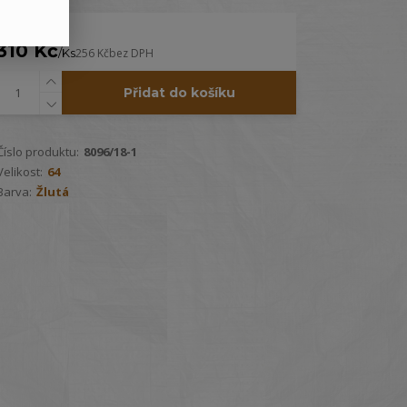
310 Kč
/
Ks
256 Kč
bez DPH
Přidat do košíku
Číslo produktu:
8096/18-1
Velikost:
64
Barva:
Žlutá