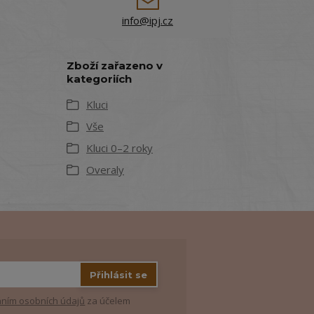
info@ipj.cz
Zboží zařazeno v
kategoriích
Kluci
Vše
Kluci 0–2 roky
Overaly
Přihlásit se
ním osobních údajů
za účelem