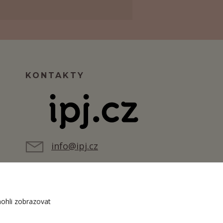
KONTAKTY
info@ipj.cz
ohli zobrazovat