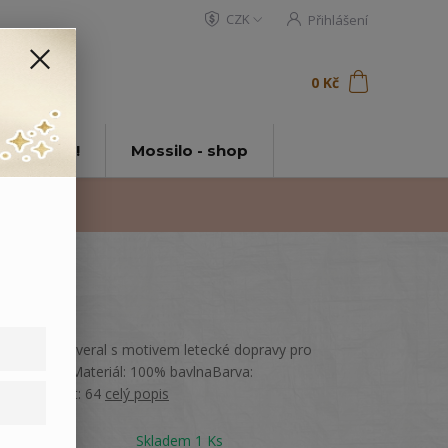
CZK
Přihlášení
0
ks
za
0 Kč
t
tě Mossilo!
Mossilo - shop
Kojenecký overal s motivem letecké dopravy pro
malé piloty.Materiál: 100% bavlnaBarva:
ŽlutáVelikost: 64
celý popis
Dostupnost
Skladem 1 Ks