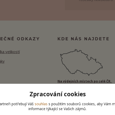
TEČNÉ ODKAZY
KDE NÁS NAJDETE
ka velikostí
nky
Na výdejních místech po celé ČR.
Zpracování cookies
rtneři potřebují Váš
souhlas
s použitím souborů cookies, aby Vám m
informace týkající se Vašich zájmů.