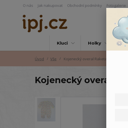
O nás
Jak nakupovat
Obchodní podmínky
Fotogalerie
Kluci
Holky
Vš
Úvod
Vše
Kojenecký overal Raketa
Kojenecký overal Ra