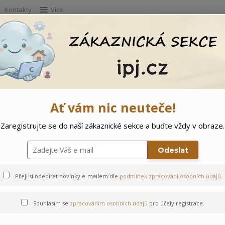
Kontakty
Více
Hleda
e
Doprodej
Ostatní
🌲 Vítejte ve svě
Ať vám nic neuteče!
Zaregistrujte se do naší zákaznické sekce a buďte vždy v obraze.
keta
Odeslat
Přeji si odebírat novinky e-mailem dle
podmínek zpracování osobních údajů
.
Souhlasím se
zpracováním osobních údajů
pro účely registrace.